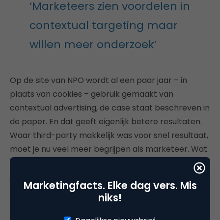
‘Marketeers zien voordelen in
contextual targeting maar
willen meer onderzoek’
Op de site van NPO wordt al een paar jaar – in
plaats van cookies – gebruik gemaakt van
contextual advertising, de case staat beschreven in
de paper. En dat geeft eigenlijk betere resultaten.
Waar third-party makkelijk was voor snel resultaat,
moet je nu veel meer begrijpen als marketeer. Wat
is belangrijk voor je journey, wat zijn interesses van
je doelgroep waarmee je ze direct kunt
Marketingfacts. Elke dag vers. Mis
beïnvloeden, na een paar klikken al? Zoals fonQ
niks!
doet bijvoorbeeld: hun hele website draait op basis
van gedragcohorten.