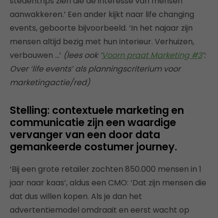
stedentrips zien die de interesse van mensen
aanwakkeren.’ Een ander kijkt naar life changing
events, geboorte bijvoorbeeld. ‘In het najaar zijn
mensen altijd bezig met hun interieur. Verhuizen,
verbouwen …’
(lees ook ‘
Voorn praat Marketing #3
‘:
Over ‘life events’ als planningscriterium voor
marketingactie/red)
Stelling: contextuele marketing en
communicatie zijn een waardige
vervanger van een door data
gemankeerde costumer journey.
‘Bij een grote retailer zochten 850.000 mensen in 1
jaar naar kaas’, aldus een CMO: ‘Dat zijn mensen die
dat dus willen kopen. Als je dan het
advertentiemodel omdraait en eerst wacht op