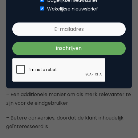
Dagelijkse nieuwsbrief
Wekelijkse nieuwsbrief
Marketeers zien vooral voordelen in contextual
targeting maar willen nog meer onderzoek. Op dit
moment zien ze de volgende voor- en nadelen van
contextual targeting:
Voordelen:
– Contextual targeting vormt een enorme kans om
de klant beter te begrijpen
– Een additionele manier om als merk relevanter te
zijn voor de eindgebruiker
– Betere conversies, doordat de klant inhoudelijk
geïnteresseerd is