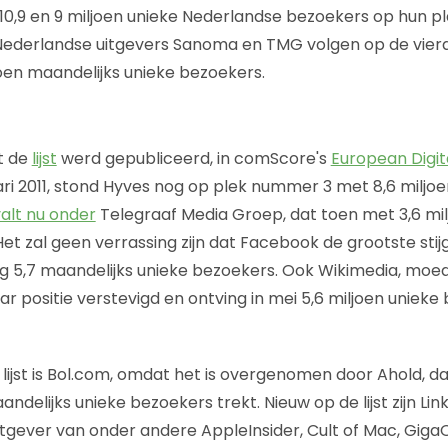
7, 10,9 en 9 miljoen unieke Nederlandse bezoekers op hun p
ederlandse uitgevers Sanoma en TMG volgen op de vierde
joen maandelijks unieke bezoekers.
t de
lijst
werd gepubliceerd, in comScore's
European Digit
ri 2011, stond Hyves nog op plek nummer 3 met 8,6 miljoe
alt nu onder
Telegraaf Media Groep, dat toen met 3,6 mi
Het zal geen verrassing zijn dat Facebook de grootste stij
og 5,7 maandelijks unieke bezoekers. Ook Wikimedia, moed
ar positie verstevigd en ontving in mei 5,6 miljoen unieke
ijst is Bol.com, omdat het is overgenomen door Ahold, da
aandelijks unieke bezoekers trekt. Nieuw op de lijst zijn L
uitgever van onder andere AppleInsider, Cult of Mac, Gig