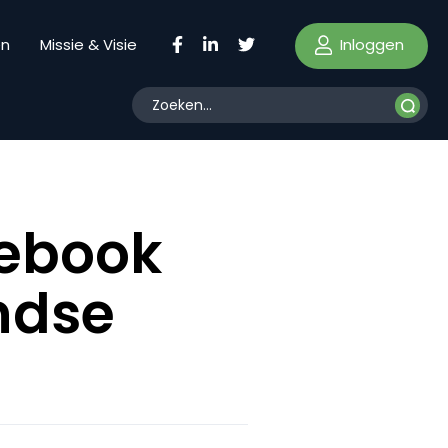
Inloggen
en
Missie & Visie
cebook
ndse