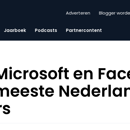
Adverteren
Blogger word
Jaarboek
Podcasts
Partnercontent
Microsoft en Fa
 meeste Nederla
rs