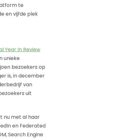
latform te
 en vijfde plek
al Year In Review
n unieke
ljoen bezoekers op
ger is, in december
erbedrijf van
 bezoekers uit
t nu met al haar
inkedIn en Federated
aOM, Search Engine