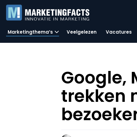
Marketingthema’s
Veelgelezen
Vacatures
Google, 
trekken
bezoeke