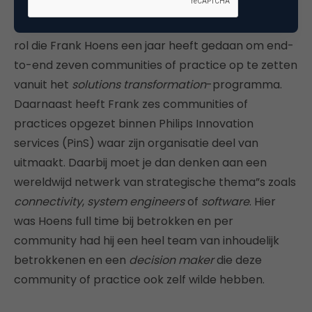
Het aanjagen van de communities is een belangrijke
rol die Frank Hoens een jaar heeft gedaan om end-
to-end zeven communities of practice op te zetten
vanuit het
solutions transformation
-programma.
Daarnaast heeft Frank zes communities of
practices opgezet binnen Philips Innovation
services (PinS) waar zijn organisatie deel van
uitmaakt. Daarbij moet je dan denken aan een
wereldwijd netwerk van strategische thema”s zoals
connectivity
,
s
ystem engineers
of
software
. Hier
was Hoens full time bij betrokken en per
community had hij een heel team van inhoudelijk
betrokkenen en een
decision maker
die deze
community of practice ook zelf wilde hebben.