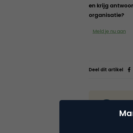
en krijg antwoor
organisatie?
Meld je nu aan
Deel dit artikel
Beeck
Mar
Webs
Werk verandert c