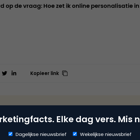
d op de vraag: Hoe zet ik online personalisatie in
Kopieer link
estijn
ketingfacts. Elke dag vers. Mis n
ite
ontinu en dat vraagt om de juiste kennis en skills. Beeckest
Dagelijkse nieuwsbrief
Wekelijkse nieuwsbrief