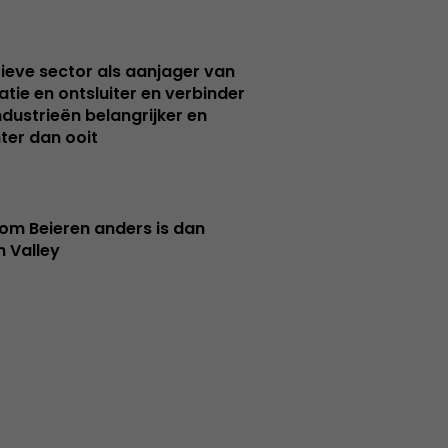
ieve sector als aanjager van
atie en ontsluiter en verbinder
ndustrieën belangrijker en
ter dan ooit
m Beieren anders is dan
n Valley