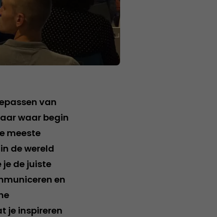
toepassen van
maar waar begin
 de meeste
in de wereld
 je de juiste
ommuniceren en
ine
t je inspireren