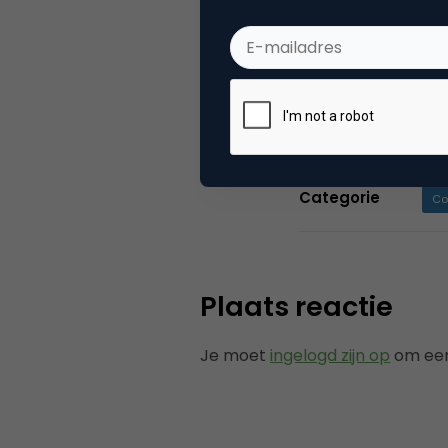
School helpt hi
cx, data en com
Woon een online
training. #kenn
Categorie
Co
Plaats reactie
Je moet
ingelogd zijn op
om een