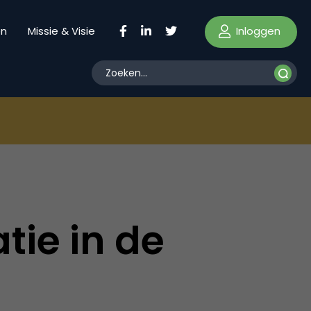
Inloggen
en
Missie & Visie
tie in de