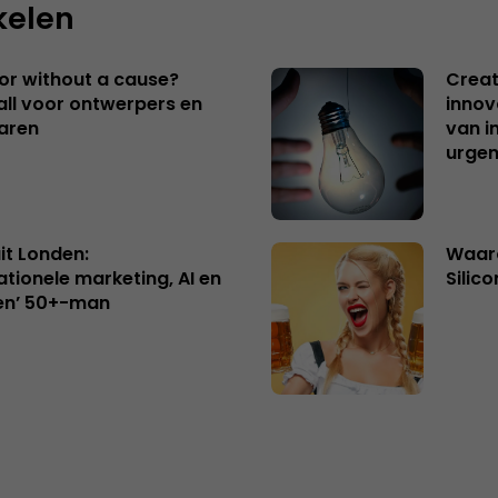
kelen
 or without a cause?
Creat
ll voor ontwerpers en
innov
aren
van i
urgen
uit Londen:
Waaro
ationele marketing, AI en
Silico
en’ 50+-man