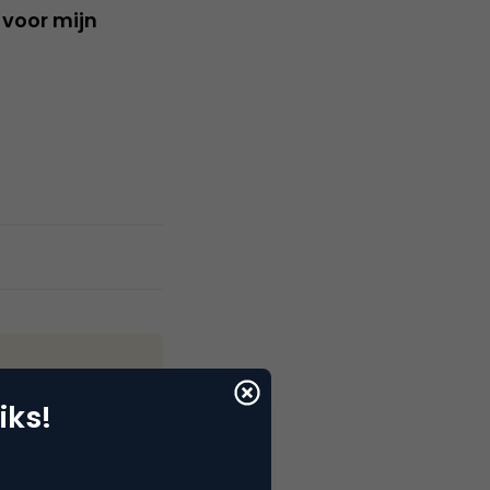
 voor mijn
iks!
ijn Business