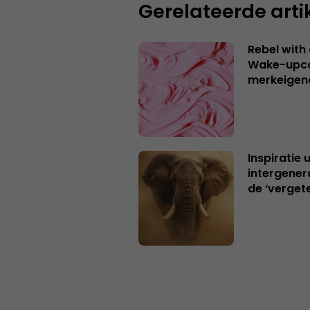
Gerelateerde arti
Rebel with
Wake-upca
merkeigen
Inspiratie 
intergener
de ‘verget