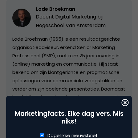
Lode Broekman
Docent Digital Marketing bij
Hogeschool Van Amsterdam
Lode Broekman (1965) is een resultaatgerichte
organisatieadviseur, erkend Senior Marketing
Professional (SMP), met ruim 25 jaar ervaring in
(online) marketing en communicatie. Hij staat
bekend om zijn klantgerichte en pragmatische
oplossingen voor commerciële vraagstukken en
verder om zijn boeiende presentaties. Daarnaast
heeft hij veel ervaring als projectmanager. Hij is
enkele jaren docent op de Hogeschool van
Marketingfacts. Elke dag vers. Mis
Amsterdam, Commerciële Economie.
niks!
Dagelijkse nieuwsbrief