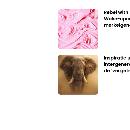
Rebel with
Wake-upca
merkeigen
Inspiratie 
intergener
de ‘verget