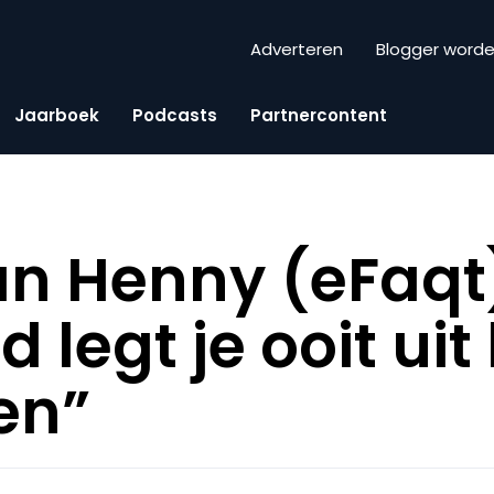
Adverteren
Blogger word
Jaarboek
Podcasts
Partnercontent
an Henny (eFaqt
legt je ooit uit
en”