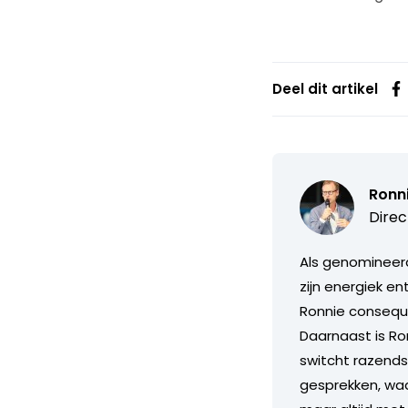
Deel dit artikel
Ronn
Direc
Als genomineerd
zijn energiek e
Ronnie consequ
Daarnaast is Ron
switcht razends
gesprekken, waarb