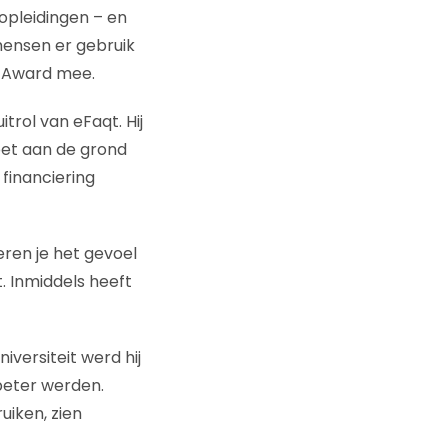
opleidingen – en
ensen er gebruik
rs Award mee.
rol van eFaqt. Hij
voet aan de grond
 financiering
eren je het gevoel
. Inmiddels heeft
niversiteit werd hij
 beter werden.
uiken, zien