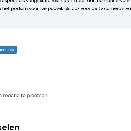
respect als vangrail. Ronnie heeft meer dan tien jaar ervarin
p het podium voor live publiek als ook voor de tv camera’s v
mmerce
 reactie te plaatsen.
kelen