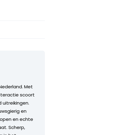
Nederland. Met
teractie scoort
itreikingen.
euwsgierig en
n open en echte
aat. Scherp,