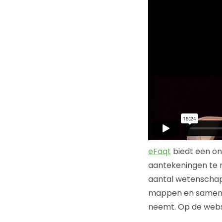
eFaqt
biedt een onl
aantekeningen te m
aantal wetenschapp
mappen en samenvat
neemt. Op de webs