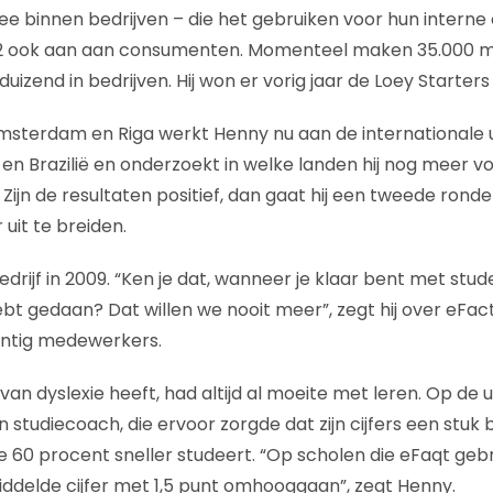
e binnen bedrijven – die het gebruiken voor hun interne 
012 ook aan aan consumenten. Momenteel maken 35.000 m
duizend in bedrijven. Hij won er vorig jaar de Loey Starte
sterdam en Riga werkt Henny nu aan de internationale uit
gië en Brazilië en onderzoekt in welke landen hij nog meer 
 Zijn de resultaten positief, dan gaat hij een tweede ronde
uit te breiden.
drijf in 2009. “Ken je dat, wanneer je klaar bent met stud
ebt gedaan? Dat willen we nooit meer”, zegt hij over eFact
wintig medewerkers.
 van dyslexie heeft, had altijd al moeite met leren. Op de u
 studiecoach, die ervoor zorgde dat zijn cijfers een stuk
e 60 procent sneller studeert. “Op scholen die eFaqt gebr
delde cijfer met 1,5 punt omhooggaan”, zegt Henny.