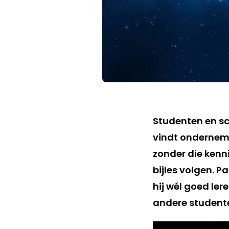
Studenten en sc
vindt ondernemer
zonder die kenni
bijles volgen. P
hij wél goed ler
andere studente