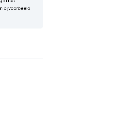
g in het
an bijvoorbeeld