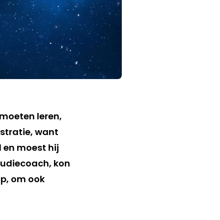
 moeten leren,
stratie, want
l en moest hij
studiecoach, kon
 op, om ook