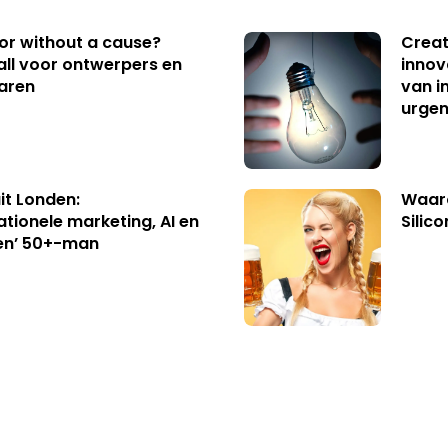
 or without a cause?
Creat
ll voor ontwerpers en
innov
aren
van i
urgen
uit Londen:
Waaro
ationele marketing, AI en
Silico
en’ 50+-man