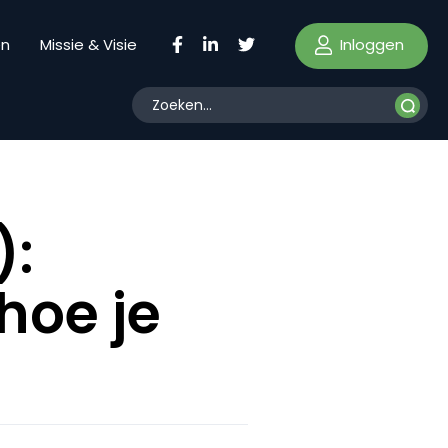
Inloggen
en
Missie & Visie
):
 hoe je