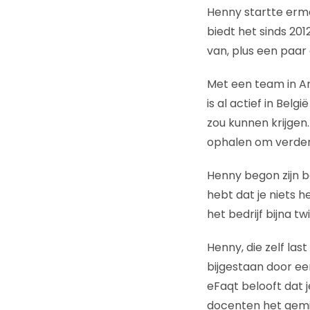
Henny startte erme
biedt het sinds 2
van, plus een paar 
Met een team in Am
is al actief in Bel
zou kunnen krijgen.
ophalen om verder 
Henny begon zijn be
hebt dat je niets h
het bedrijf bijna t
Henny, die zelf last
bijgestaan door een
eFaqt belooft dat j
docenten het gemid