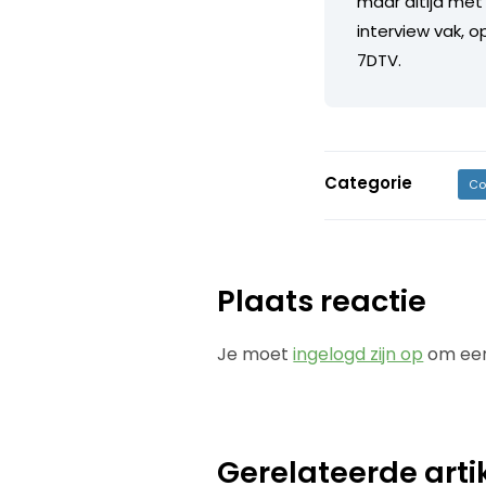
maar altijd met 
interview vak, o
7DTV.
Categorie
Co
Plaats reactie
Je moet
ingelogd zijn op
om een
Gerelateerde arti