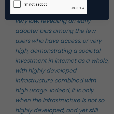
“
Infrastructure seems to lead to
higher behaviour when it is either
very low, revealing an early
adopter bias among the few
users who have access, or very
high, demonstrating a societal
investment in internet as a whole,
with highly developed
infrastructure combined with
high usage. Indeed, it is only
when the infrastructure is not so
highly developed, and yet still