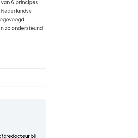
van 6 principes
e Nederlandse
toegevoegd.
en zo ondersteund
ofdredacteur bij