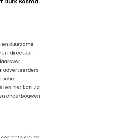
wt Durk Bosma.
g en duurzame
en, directeur:
daarover
or adverteerders
tische
l en niet kan. Zo
ten onderbouwen
t correcte claims