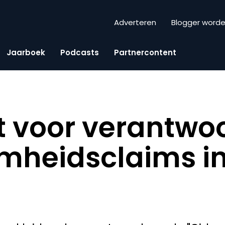
Adverteren
Blogger word
Jaarboek
Podcasts
Partnercontent
t voor verantwo
mheidsclaims i