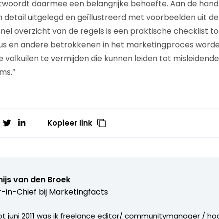
ntwoordt daarmee een belangrijke behoefte. Aan de hand 
n detail uitgelegd en geïllustreerd met voorbeelden uit d
snel overzicht van de regels is een praktische checklist 
us en andere betrokkenen in het marketingproces word
 valkuilen te vermijden die kunnen leiden tot misleidende
ms.”
Kopieer link
ijs van den Broek
r-in-Chief bij
Marketingfacts
tot juni 2011 was ik freelance editor/ communitymanager / ho