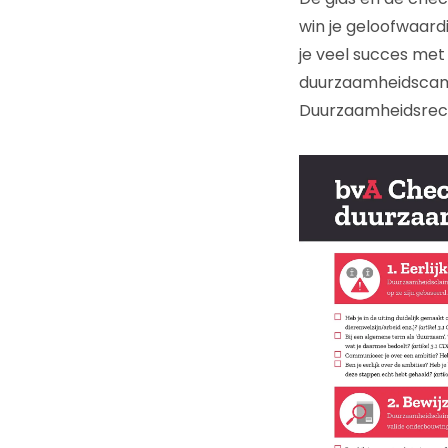
win je geloofwaar
je veel succes me
duurzaamheidscamp
Duurzaamheidsrec