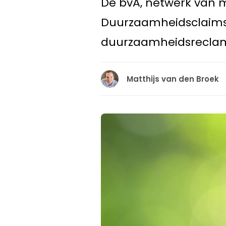
De bvA, netwerk van m
Duurzaamheidsclaims"
duurzaamheidsrecla
Matthijs van den Broek