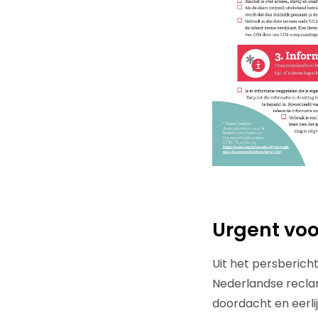
Urgent vo
Uit het persberich
Nederlandse reclam
doordacht en eerli