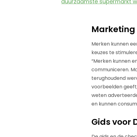
duurzaamste supermarkt 
Marketing
Merken kunnen een
keuzes te stimuler
“Merken kunnen en
communiceren. Maar
terughoudend werde
voorbeelden geeft,
weten adverteerde
en kunnen consumen
Gids voor
De gids en de check