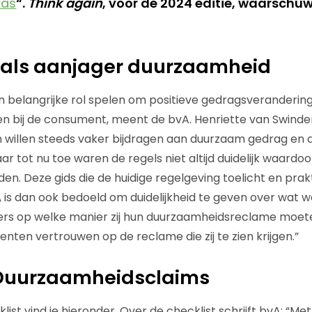
was
“.
Think again
, voor de 2024 editie, waarschu
 als aanjager duurzaamheid
 belangrijke rol spelen om positieve gedragsveranderin
en bij de consument, meent de bvA. Henriette van Swinder
 willen steeds vaker bijdragen aan duurzaam gedrag en 
 tot nu toe waren de regels niet altijd duidelijk waardo
n. Deze gids die de huidige regelgeving toelicht en prak
 is dan ook bedoeld om duidelijkheid te geven over wat we
rs op welke manier zij hun duurzaamheidsreclame moe
ten vertrouwen op de reclame die zij te zien krijgen.”
 Duurzaamheidsclaims
list vind je hieronder. Over de checklist schrijft bvA: “Me