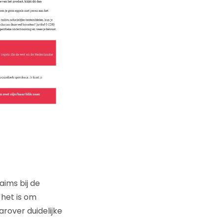
aims bij de
 het is om
rover duidelijke