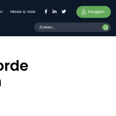
Inloggen
en
Missie & Visie
orde
n