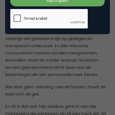
Nuttige rankings die wel goed zijn
Rankings zijn nuttig omdat ze organisaties in
beweging kunnen krijgen. Maar dan moeten die
rankings wel gebaseerd zijn op gedegen en
transparant onderzoek. En alle relevante
concurrenten moeten worden meegenomen.
Bovendien moet de manier waarop resultaten
worden gepresenteerd recht doen aan de
beperkingen die aan surveyonderzoek kleven.
Wie daar geen rekening mee wil houden, houdt de
boel voor de gek.
En dit is dan ook mijn pleidooi, gericht aan alle
marketeers die werkzaam zijn bij een merk dat als