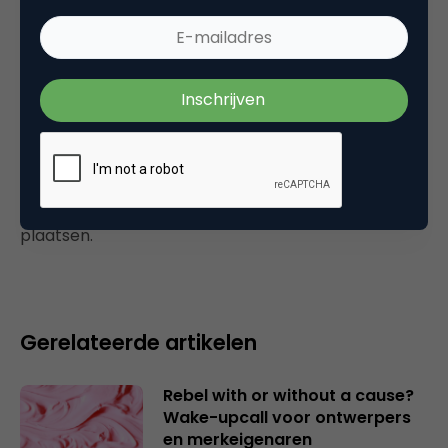
zie het nu pas, 65 miljoen???
28 augustus 2003 om 12:50
Plaats reactie
Je moet
ingelogd zijn op
om een reactie te
plaatsen.
Gerelateerde artikelen
Rebel with or without a cause?
Wake-upcall voor ontwerpers
en merkeigenaren