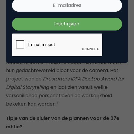
“De eerste die me te binnen schiet is
I Love Your
Work
(VS) van de Amerikaanse internetpionier
Jonathan Harris, die in 2006 doorbrak met zijn
webdocumentaire
We Feel Fine
[deze
documentaire is
nog steeds te bekijken
, red.]. In
I
Love Your Work
geven negen vrouwen in de
lesbische porno-industrie naast hun lichaam ook
hun gedachtewereld bloot voor de camera. Het
project won de
Firestarters IDFA DocLab Award for
Digital Storytelling
en laat zien vanuit welke
verschillende perspectieven de werkelijkheid
bekeken kan worden.”
Tipje van de sluier van de plannen voor de 27e
editie?