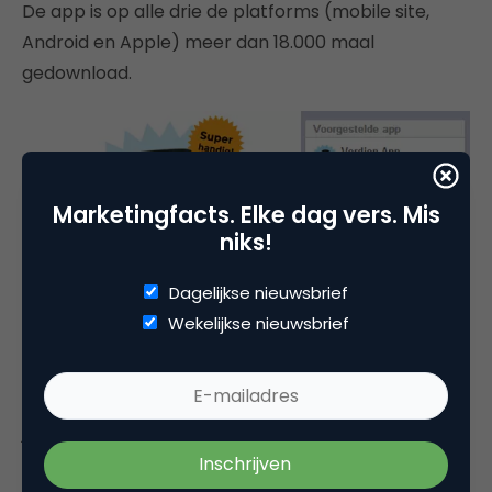
De app is op alle drie de platforms (mobile site,
Android en Apple) meer dan 18.000 maal
gedownload.
Marketingfacts. Elke dag vers. Mis
niks!
Dagelijkse nieuwsbrief
Wekelijkse nieuwsbrief
De limo-actie leverde 630 groepsfoto’s op vol met
jongeren. Bijna al deze foto’s zijn getagd en geliked.
De top-3 kandidaten wisten boven de 200 likes op