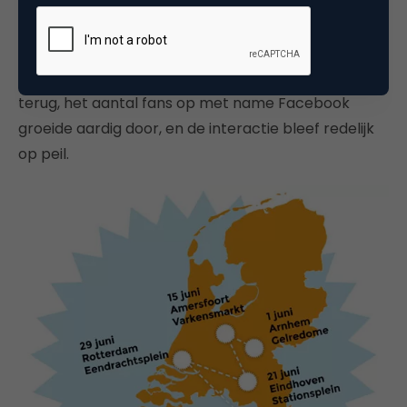
hun foto te verzamelen en natuurlijk heeft het
winnen zelf ook veel deelbare content opgeleverd.
Zodra de vakantieperiode echt begonnen was,
hebben wij minder geadverteerd. De vragen liepen
terug, het aantal fans op met name Facebook
groeide aardig door, en de interactie bleef redelijk
op peil.