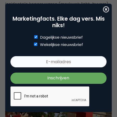
incidentele kopers waren (merkwet: light-buyers).
Het waren mensen die weliswaar vaak voor Nike
Marketingfacts. Elke dag vers. Mis
kozen, maar vooral omdat Nike mentaal en fysiek
niks!
zo dominant aanwezig was. Nike was daardoor de
logische en makkelijke optie. Echter, nadat Nike z’n
Dagelijkse nieuwsbrief
strategie had veranderd, bleven deze mensen naar
Wekelijkse nieuwsbrief
dezelfde winkels gaan. Dat Nike niet meer in hun
winkel aanwezig was, losten ze simpelweg op door
voor een ander merk te kiezen.
De concurrentie kreeg weer ruimte.