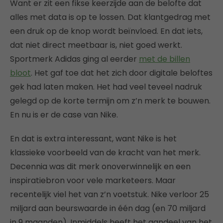
Want er zit een fikse keerzijde aan de belofte dat
alles met data is op te lossen. Dat klantgedrag met
een druk op de knop wordt beïnvloed. En dat iets,
dat niet direct meetbaar is, niet goed werkt.
Sportmerk Adidas ging al eerder
met de billen
bloot
. Het gaf toe dat het zich door digitale beloftes
gek had laten maken. Het had veel teveel nadruk
gelegd op de korte termijn om z’n merk te bouwen.
En nu is er de case van Nike.
En dat is extra interessant, want Nike is het
klassieke voorbeeld van de kracht van het merk.
Decennia was dit merk onoverwinnelijk en een
inspiratiebron voor vele marketeers. Maar
recentelijk viel het van z’n voetstuk. Nike verloor 25
miljard aan beurswaarde in één dag (en 70 miljard
in 9 maanden). Inmiddels heeft het aandeel van het