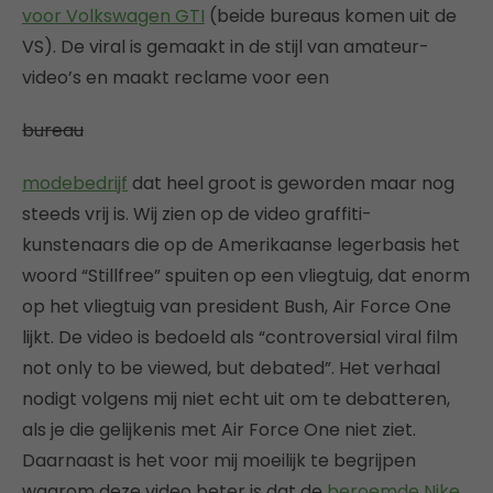
voor Volkswagen GTI
(beide bureaus komen uit de
VS). De viral is gemaakt in de stijl van amateur-
video’s en maakt reclame voor een
bureau
modebedrijf
dat heel groot is geworden maar nog
steeds vrij is. Wij zien op de video graffiti-
kunstenaars die op de Amerikaanse legerbasis het
woord “Stillfree” spuiten op een vliegtuig, dat enorm
op het vliegtuig van president Bush, Air Force One
lijkt. De video is bedoeld als “controversial viral film
not only to be viewed, but debated”. Het verhaal
nodigt volgens mij niet echt uit om te debatteren,
als je die gelijkenis met Air Force One niet ziet.
Daarnaast is het voor mij moeilijk te begrijpen
waarom deze video beter is dat de
beroemde Nike