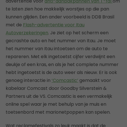
advertentie voor
anti-aanbakpannen van T-fal
om
te laten zien hoe makkelijk worstjes op die pan
kunnen glijden. Een ander voorbeeld is DDB Brasil
met de
Flash-advertentie voor Itau
Autoverzekeringen
. Je ziet op het scherm een
gecrashte auto en het nummer van Itau. Je moet
het nummer van Itau intoetsen om de auto te
repareren. Met elk ingetoetst cijfer verdwijnt een
deukje of een kras, en als je het complete nummer
hebt ingetoetst is de auto weer als nieuw. Er is ook
genoeg interactie in
‘Comcastic’
gemaakt voor
kabelaar Comcast door Goodby Silverstein &
Partners uit de VS. Comcastic is een vermakelijk
online spel waar je met behulp van je muis en
toetsenbord met marionetpoppen kan spelen.
Wat reclamefestivals zo leuk maakt is dat de