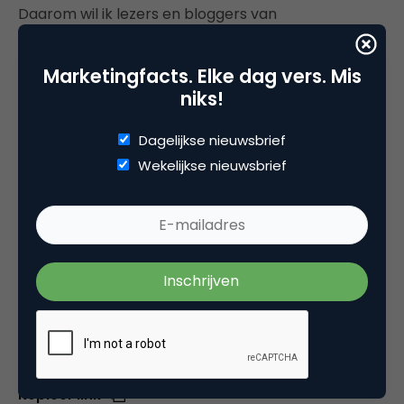
Daarom wil ik lezers en bloggers van
MarketingFacts vragen om je eigen Top 3
Internetreclame & Design aller tijden met ons te
Marketingfacts. Elke dag vers. Mis
delen. Dit zijn mijn ‘all time favorites’:
‘The Ask
niks!
Crystal Show’
van Qi-ideas, het voorbeeld van
online interactie; website van
Flash-designer Gleb
Dagelijkse nieuwsbrief
Margolin
van Red Graphic, het voorbeeld van
Wekelijkse nieuwsbrief
origineel website-design (NB: gebruik de pijltjes
toetsen om te navigeren); en
‘Sneeuwbol voor
Pakistan’
van Publicis Dialog, het voorbeeld van een
effectieve online advertentie.
Deel dit artikel
Kopieer link