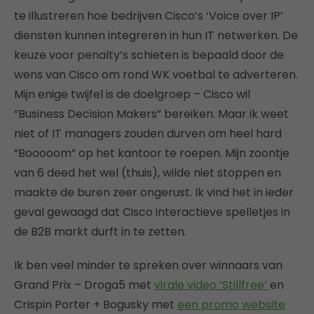
te illustreren hoe bedrijven Cisco’s ‘Voice over IP’
diensten kunnen integreren in hun IT netwerken. De
keuze voor penalty’s schieten is bepaald door de
wens van Cisco om rond WK voetbal te adverteren.
Mijn enige twijfel is de doelgroep – Cisco wil
“Business Decision Makers” bereiken. Maar ik weet
niet of IT managers zouden durven om heel hard
“Booooom” op het kantoor te roepen. Mijn zoontje
van 6 deed het wel (thuis), wilde niet stoppen en
maakte de buren zeer ongerust. Ik vind het in ieder
geval gewaagd dat Cisco interactieve spelletjes in
de B2B markt durft in te zetten.
Ik ben veel minder te spreken over winnaars van
Grand Prix – Droga5 met
virale video ‘Stillfree’
en
Crispin Porter + Bogusky met
een promo website