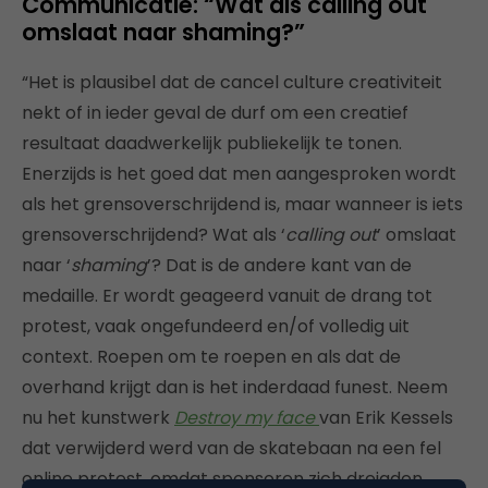
Communicatie: “Wat als calling out
omslaat naar shaming?”
“Het is plausibel dat de cancel culture creativiteit
nekt of in ieder geval de durf om een creatief
resultaat daadwerkelijk publiekelijk te tonen.
Enerzijds is het goed dat men aangesproken wordt
als het grensoverschrijdend is, maar wanneer is iets
grensoverschrijdend? Wat als ‘
calling out
’ omslaat
naar ‘
shaming
’? Dat is de andere kant van de
medaille. Er wordt geageerd vanuit de drang tot
protest, vaak ongefundeerd en/of volledig uit
context. Roepen om te roepen en als dat de
overhand krijgt dan is het inderdaad funest. Neem
nu het kunstwerk
Destroy my face
van Erik Kessels
dat verwijderd werd van de skatebaan na een fel
online protest, omdat sponsoren zich dreigden