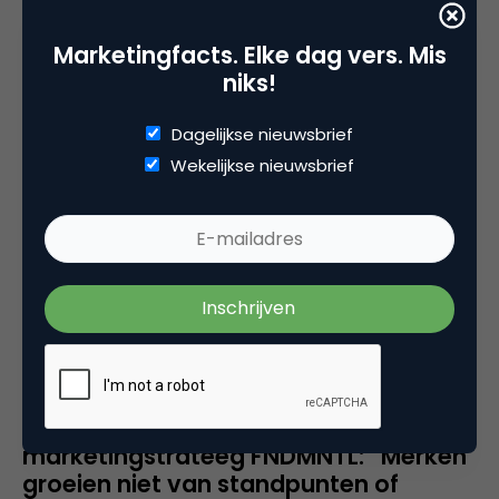
terug te trekken. Onder het mom dat het
Marketingfacts. Elke dag vers. Mis
opgedrongen schoonheidsideaal vrouwonvriendelijk
niks!
is, werd het kunstwerk online afgebrand. Dit
kunstwerk hervindt zich later op een ander plaats
Dagelijkse nieuwsbrief
in een andere vorm. Wellicht is de lading van het
Wekelijkse nieuwsbrief
kunstwerk nu nog beter dan voor de online calling
out. Dat laatste zou betekenen dat de cancel
culture creativiteit ook kan versterken. Alleen kan
en durf je dat risico te nemen? Commercieel gezien
is er vaak niet het lef om deze grens op te zoeken.
Het genereert weliswaar extra exposure, maar is
dat de kans om imagoschade op te lopen waard?”
Rob Revet MBM SMP | Merk- en
marketingstrateeg FNDMNTL: “Merken
groeien niet van standpunten of