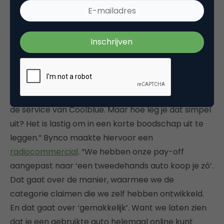
brengt wat uitdagingen mee in de positionering
maar die hebben we uiteindelijk goed weten op te
lossen.
“Vanuit communicatieperspectief is een belangrijke
vraag: gaan we positioneren op online kopen of op
de pijnpunten die de koper van een tweedehands
auto ervaart? We zijn de Bol.com voor auto’s met
de service van Coolblue. Maar hoe leg je dat simpel
uit? Het is lastig om in een korte boodschap uit te
leggen.” Bynco maakte hiervoor een
radiocommercial
. “We hebben onze pay-off
aangepast naar ‘een tweedehands auto koop je zó’.
Dat gaat over de manier, waarmee we de
categorie claimen die we zelf hebben ontwikkeld.
En dat gaat over ‘gemakkelijk’. Want we laten zien
dat je een gebruikte auto helemaal online kunt