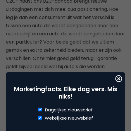
C2C- naast ons B2C-aanbod brengt nieuwe
uitdagingen met zich mee, qua positionering. Hoe
leg je aan een consument uit wat het verschil is
tussen een auto die wordt aangeboden door een
autobedrijf en een auto die wordt aangeboden door
een particulier? Voor beide geldt dat we ultiem
gemak en extra zekerheid bieden, maar er zijn ook
verschillen. Onze ‘niet goed geld terug’-garantie
geldt bijvoorbeeld wel bij auto’s die worden
aangeboden door een autobedrijf, maar niet voor
een particuliere auto. Een particuliere verkoper niet
Marketingfacts. Elke dag vers. Mis
zit te wachten op het terugkopen van zijn of haar
niks!
oude auto, zeker niet wanneer zo iemand in de
tussentijd waarschijnlijk net een andere auto heeft
Dagelijkse nieuwsbrief
gekocht. Voor een autobedrijf is dat veel minder
Wekelijkse nieuwsbrief
een probleem. Zo zijn er meer verschillen, het