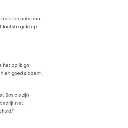
en moeten ontslaan
 laatste geld op
os het op ik ga
en en goed slapen”,
 Bos als zijn
edrijf niet
chuld.”