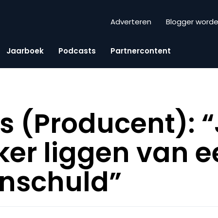
Adverteren
Blogger word
Jaarboek
Podcasts
Partnercontent
s (Producent): 
ker liggen van 
enschuld”