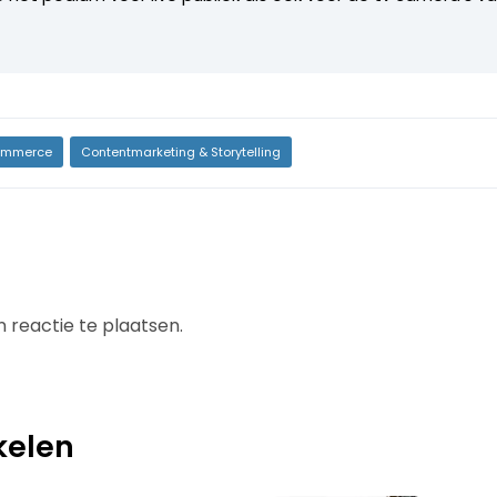
mmerce
Contentmarketing & Storytelling
 reactie te plaatsen.
kelen