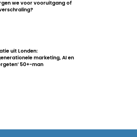
orgen we voor vooruitgang of
verschraling?
atie uit Londen:
generationele marketing, AI en
ergeten’ 50+-man