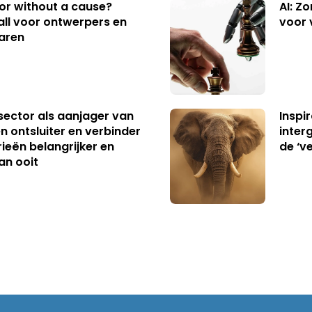
 or without a cause?
AI: Z
ll voor ontwerpers en
voor 
aren
sector als aanjager van
Inspir
n ontsluiter en verbinder
inter
ieën belangrijker en
de ‘v
an ooit