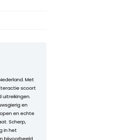
Nederland. Met
teractie scoort
itreikingen.
euwsgierig en
n open en echte
aat. Scherp,
g in het
an bijvoorbeeld