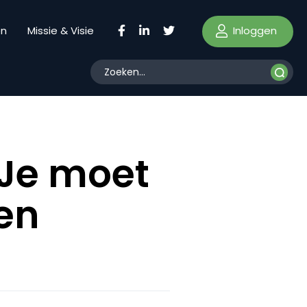
Inloggen
en
Missie & Visie
“Je moet
een