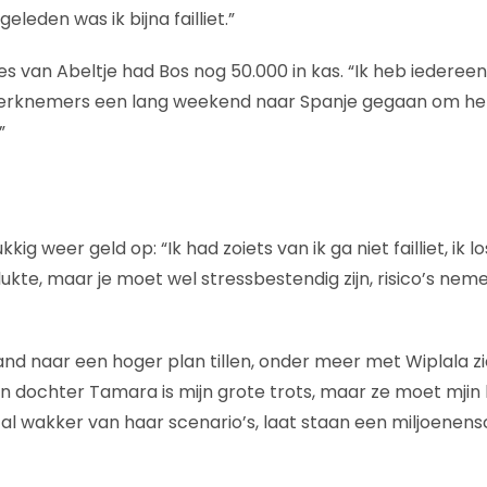
 geleden was ik bijna failliet.”
es van Abeltje had Bos nog 50.000 in kas. “Ik heb iedere
erknemers een lang weekend naar Spanje gegaan om het
”
kig weer geld op: “Ik had zoiets van ik ga niet failliet, ik l
lukte, maar je moet wel stressbestendig zijn, risico’s nem
nd naar een hoger plan tillen, onder meer met Wiplala ziet
ijn dochter Tamara is mijn grote trots, maar ze moet mjin b
 al wakker van haar scenario’s, laat staan een miljoenens