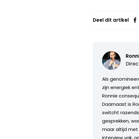
Deel dit artikel
Ronn
Direc
Als genomineerd
zijn energiek e
Ronnie consequ
Daarnaast is Ron
switcht razends
gesprekken, waarb
maar altijd met 
interview vak, o