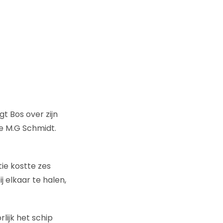
t Bos over zijn
ie M.G Schmidt.
ie kostte zes
j elkaar te halen,
lijk het schip