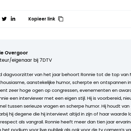
Kopieer link
ie Overgoor
teur/eigenaar bij
7DTV
 dagvoorzitter van het jaar behoort Ronnie tot de top van 
nthousiasme, aanstekelijke humor, scherpte en ontspannen in
ent zeer hoge ogen op congressen, evenementen en award u
nie een interviewer met een eigen stijl. Hij is voorbereid, ni
nel tussen serieuze vragen en scherpe humor. Hij houdt va
ij hij degene die hij interviewt altijd in zijn of haar waarde l
respect als vangrail. Ronnie heeft meer dan tien jaar ervarin
p het podium voor live publiek als ook voor de tv camera’s v