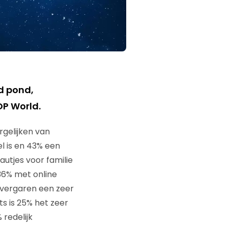
rd pond,
OP World.
gelijken van
el is en 43% een
autjes voor familie
 36% met online
e vergaren een zeer
s is 25% het zeer
 redelijk