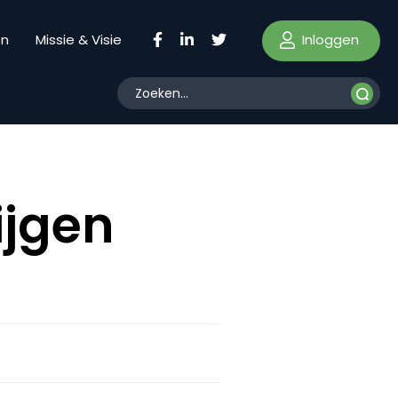
Inloggen
en
Missie & Visie
ijgen