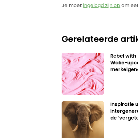
Je moet
ingelogd zijn op
om een
Gerelateerde arti
Rebel with
Wake-upca
merkeigen
Inspiratie 
intergener
de ‘verget