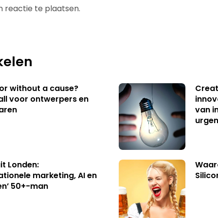
 reactie te plaatsen.
kelen
 or without a cause?
Creat
ll voor ontwerpers en
innov
aren
van i
urgen
uit Londen:
Waaro
ationele marketing, AI en
Silico
en’ 50+-man