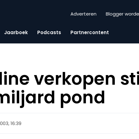
Adverteren
Blogger word
Jaarboek
Podcasts
Partnercontent
line verkopen st
miljard pond
 2003, 16:39