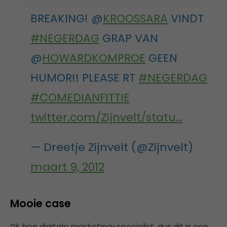
BREAKING! @
KROOSSARA
VINDT
#NEGERDAG
GRAP VAN
@
HOWARDKOMPROE
GEEN
HUMOR!! PLEASE RT
#NEGERDAG
#COMEDIANFITTIE
twitter.com/Zijnvelt/statu…
— Dreetje Zijnvelt (@Zijnvelt)
maart 9, 2012
Mooie case
“Ik ben digitale marketing-specialist, dus dit is een