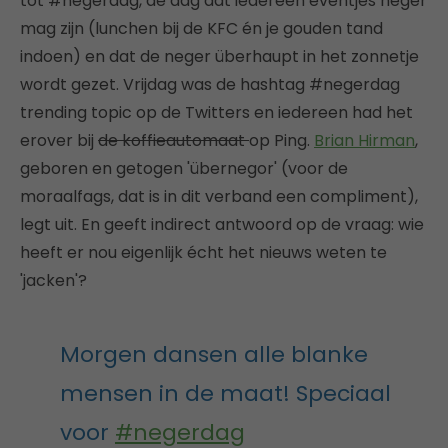
tot #negerdag, de dag dat iedereen eventjes neger
mag zijn (lunchen bij de KFC én je gouden tand
indoen) en dat de neger überhaupt in het zonnetje
wordt gezet. Vrijdag was de hashtag #negerdag
trending topic op de Twitters en iedereen had het
erover bij
de koffieautomaat
op Ping.
Brian Hirman
,
geboren en getogen 'übernegor' (voor de
moraalfags, dat is in dit verband een compliment),
legt uit. En geeft indirect antwoord op de vraag: wie
heeft er nou eigenlijk écht het nieuws weten te
'jacken'?
Morgen dansen alle blanke
mensen in de maat! Speciaal
voor
#negerdag