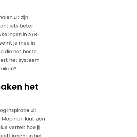
len uit zijn
iant iets beter
kkelingen in A/B-
neemt je mee in
d die het beste
 leert het systeem
ruiken?
maken het
g inspiratie uit
 Mopinion laat zien
e vertelt hoe jij
eft inzicht in het