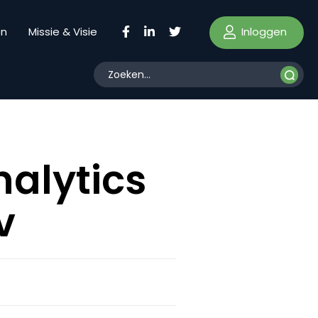
Inloggen
en
Missie & Visie
nalytics
v