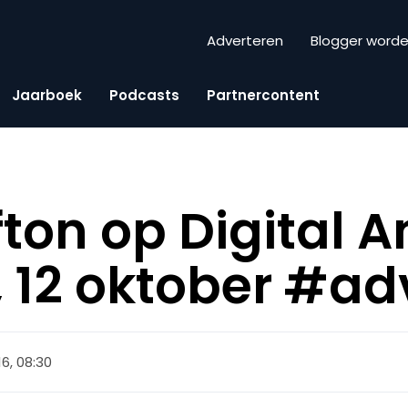
Adverteren
Blogger word
Jaarboek
Podcasts
Partnercontent
fton op Digital A
 12 oktober #ad
6, 08:30