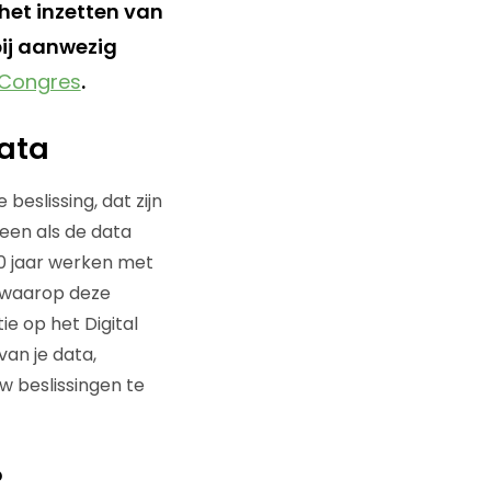
 het inzetten van
bij aanwezig
s Congres
.
data
beslissing, dat zijn
leen als de data
 10 jaar werken met
a waarop deze
ie op het Digital
van je data,
w beslissingen te
?