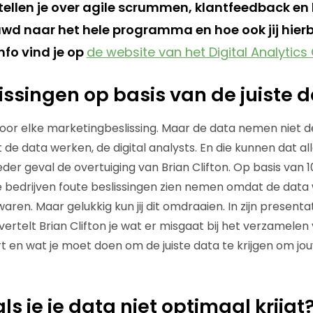
rtellen je over agile scrummen, klantfeedback en
uwd naar het hele programma en hoe ook jij hier
info vind je op
de website van het Digital Analytic
ssingen op basis van de juiste 
voor elke marketingbeslissing. Maar de data nemen niet de 
de data werken, de digital analysts. En die kunnen dat al
n ieder geval de overtuiging van Brian Clifton. Op basis van
te bedrijven foute beslissingen zien nemen omdat de dat
aren. Maar gelukkig kun jij dit omdraaien. In zijn presentat
ertelt Brian Clifton je wat er misgaat bij het verzamelen 
 en wat je moet doen om de juiste data te krijgen om jou
s je je data niet optimaal krijgt