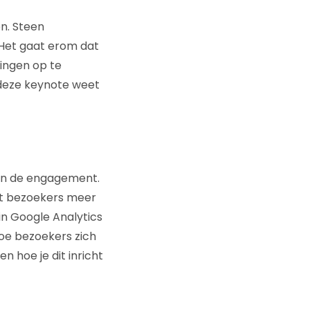
en. Steen
. Het gaat erom dat
singen op te
 deze keynote weet
van de engagement.
at bezoekers meer
in Google Analytics
hoe bezoekers zich
n hoe je dit inricht