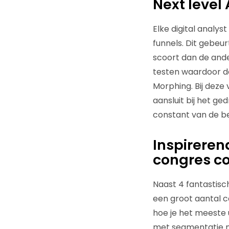
Next level
Elke digital analys
funnels. Dit gebeur
scoort dan de ander
testen waardoor de
Morphing. Bij deze
aansluit bij het ge
constant van de be
Inspireren
congres c
Naast 4 fantastisch
een groot aantal c
hoe je het meeste u
met segmentatie me