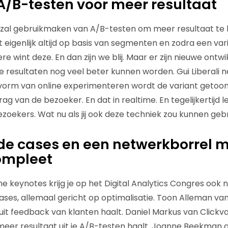
 A/B-testen voor meer resultaat
t zal gebruikmaken van A/B-testen om meer resultaat te ha
t eigenlijk altijd op basis van segmenten en zodra een var
e wint deze. En dan zijn we blij. Maar er zijn nieuwe ontwi
 resultaten nog veel beter kunnen worden. Gui Liberali 
 vorm van online experimenteren wordt de variant getoon
drag van de bezoeker. En dat in realtime. En tegelijkertijd
zoekers. Wat nu als jij ook deze techniek zou kunnen geb
de cases en een netwerkborrel 
ompleet
e keynotes krijg je op het Digital Analytics Congres ook no
ases, allemaal gericht op optimalisatie. Toon Alleman van
it feedback van klanten haalt. Daniel Markus van Clickvalu
er resultaat uit je A/B-testen haalt. Joanne Beekman ge