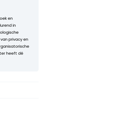
zoek en
durend in
nologische
 van privacy en
organisatorische
ter heeft dé