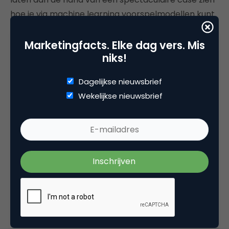
hoe je via machine learning voorspelmodellen kunt
bouwen.
Marketingfacts. Elke dag vers. Mis
Bekijk het programma van de dag
of
schrijf je direct
niks!
in!
Dagelijkse nieuwsbrief
Wekelijkse nieuwsbrief
Deel dit artikel
Kopieer link
MOA
Website