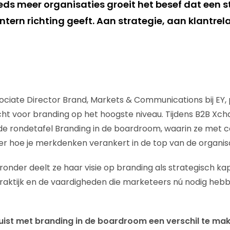
eds meer organisaties groeit het besef dat een st
ntern richting geeft. Aan strategie, aan klantrel
sociate Director Brand, Markets & Communications bij EY, 
ht voor branding op het hoogste niveau. Tijdens B2B Xc
de rondetafel Branding in de boardroom, waarin ze met 
er hoe je merkdenken verankert in de top van de organisa
eronder deelt ze haar visie op branding als strategisch kap
praktijk en de vaardigheden die marketeers nú nodig heb
 juist met branding in de boardroom een verschil te ma