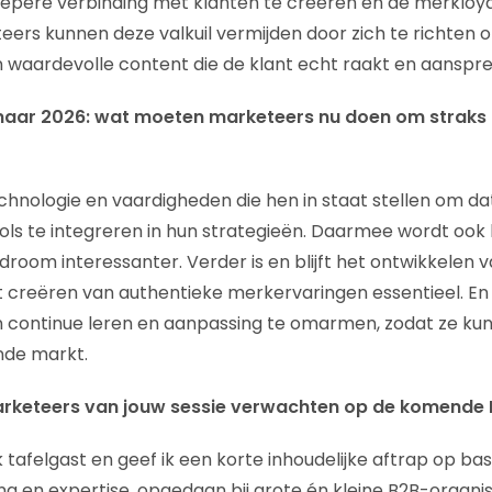
iepere verbinding met klanten te creëren en de merkloyal
eers kunnen deze valkuil vermijden door zich te richten
 waardevolle content die de klant echt raakt en aanspre
kt naar 2026: wat moeten marketeers nu doen om straks 
chnologie en vaardigheden die hen in staat stellen om dat
ols te integreren in hun strategieën. Daarmee wordt ook 
room interessanter. Verder is en blijft het ontwikkelen v
 creëren van authentieke merkervaringen essentieel. En i
n continue leren en aanpassing te omarmen, zodat ze ku
nde markt.
rketeers van jouw sessie verwachten op de komende
ik tafelgast en geef ik een korte inhoudelijke aftrap op bas
ing en expertise, opgedaan bij grote én kleine B2B-organi