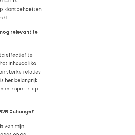
iteit te
 op klantbehoeften
ekt.
nog relevant te
a effectief te
het inhoudelijke
an sterke relaties
s het belangrijk
nnen inspelen op
 B2B Xchange?
is van mijn
saties en de