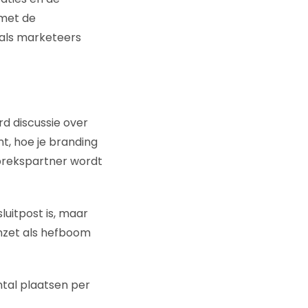
 met de
 als marketeers
rd discussie over
t, hoe je branding
sprekspartner wordt
luitpost is, maar
inzet als hefboom
ntal plaatsen per