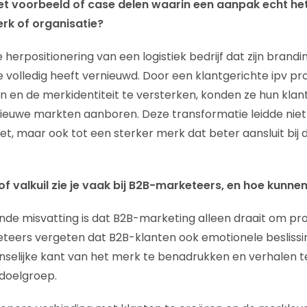
et voorbeeld of case delen waarin een aanpak echt he
rk of organisatie?
 herpositionering van een logistiek bedrijf dat zijn brandi
volledig heeft vernieuwd. Door een klantgerichte ipv pr
 en de merkidentiteit te versterken, konden ze hun kla
euwe markten aanboren. Deze transformatie leidde niet 
zet, maar ook tot een sterker merk dat beter aansluit bij
f valkuil zie je vaak bij B2B-marketeers, en hoe kunne
de misvatting is dat B2B-marketing alleen draait om 
keteers vergeten dat B2B-klanten ook emotionele beslissi
selijke kant van het merk te benadrukken en verhalen te
doelgroep.