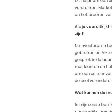
Dit helpt om een d
versterken. Market
en het creëren van
Als je vooruitkij
zijn?
Nu investeren in te
gebruiken en AI-to
gesprek in de board
met klanten en het
om een cultuur va
de snel verandere
Wat kunnen de ma
In mijn sessie ben 
persoonlijke ervar