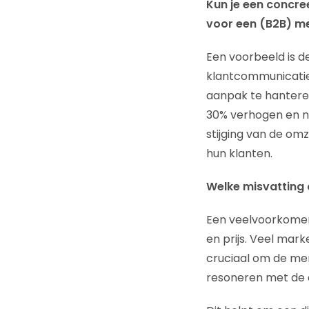
Kun je een concre
voor een (B2B) me
Een voorbeeld is de
klantcommunicatie 
aanpak te hanteren
30% verhogen en ni
stijging van de om
hun klanten.
Welke misvatting o
Een veelvoorkomen
en prijs. Veel mar
cruciaal om de men
resoneren met de 