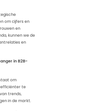
ategische
n om cijfers en
trouwen en
enda, kunnen we de
ntrelaties en
hanger in B2B-
 staat om
efficiënter te
van trends,
gen in de markt.