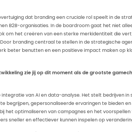
e overtuiging dat branding een cruciale rol speelt in de str
nen B2B-organisaties. In de boardroom gaat het niet allee
ok om het creëren van een sterke merkidentiteit die ver
. Door branding centraal te stellen in de strategische ag
rk beter benutten en een positieve impact maken op kla
twikkeling zie jij op dit moment als de grootste gamec
 integratie van AI en data-analyse. Het stelt bedrijven in
te begrijpen, gepersonaliseerde ervaringen te bieden en 
 bij het optimaliseren van campagnes en het voorspellen 
s sneller en effectiever kunnen inspelen op veranderin