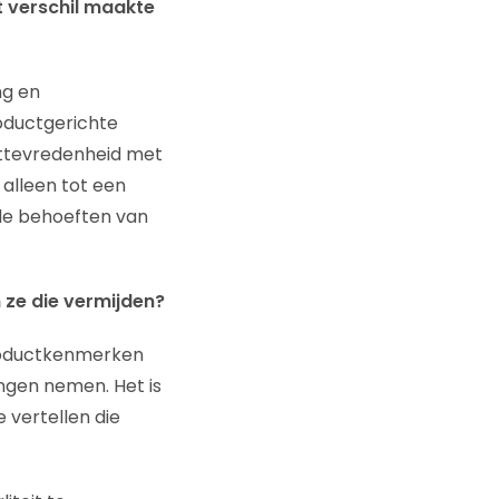
t verschil maakte
ng en
oductgerichte
nttevredenheid met
alleen tot een
 de behoeften van
n ze die vermijden?
productkenmerken
ngen nemen. Het is
 vertellen die