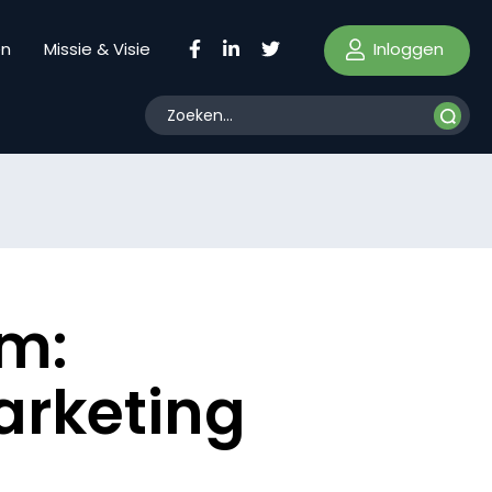
Inloggen
en
Missie & Visie
om:
arketing