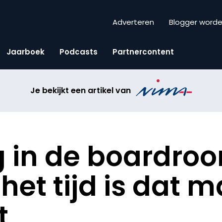
Adverteren
Blogger word
Jaarboek
Podcasts
Partnercontent
Je bekijkt een artikel van
 in de boardro
et tijd is dat m
t