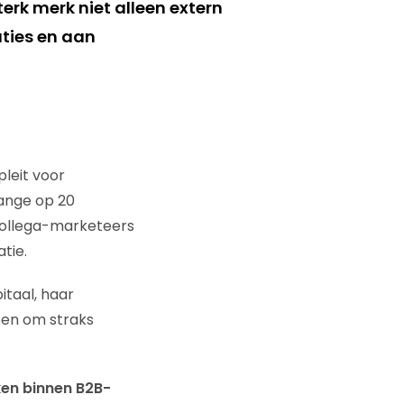
erk merk niet alleen extern
aties en aan
pleit voor
hange op 20
collega-marketeers
tie.
itaal, haar
ben om straks
ken binnen B2B-