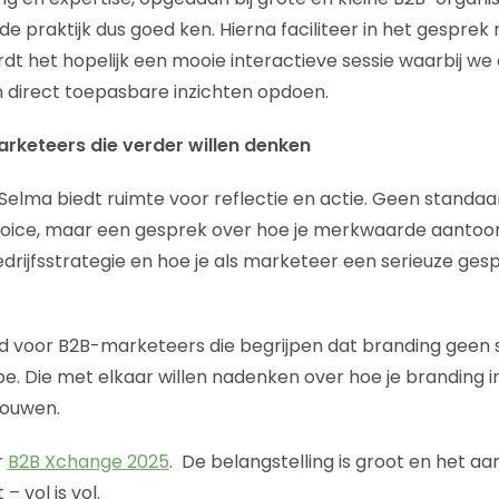
de praktijk dus goed ken. Hierna faciliteer in het gesprek
t het hopelijk een mooie interactieve sessie waarbij we
n direct toepasbare inzichten opdoen.
arketeers die verder willen denken
Selma biedt ruimte voor reflectie en actie. Geen standaa
of voice, maar een gesprek over hoe je merkwaarde aantoon
drijfsstrategie en hoe je als marketeer een serieuze ge
ld voor B2B-marketeers die begrijpen dat branding geen s
pe. Die met elkaar willen nadenken over hoe je branding 
rouwen.
r
B2B Xchange 2025
. De belangstelling is groot en het aa
– vol is vol.