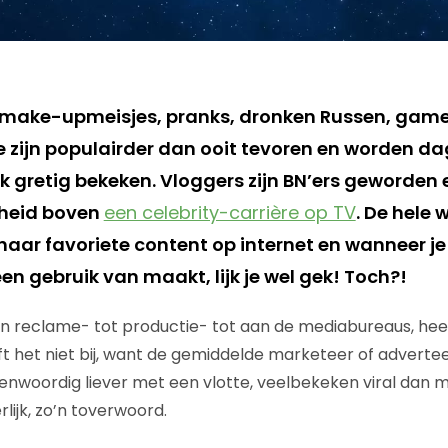
 make-upmeisjes, pranks, dronken Russen, game
e zijn populairder dan ooit tevoren en worden da
k gretig bekeken. Vloggers zijn BN’ers geworden 
dheid boven
een celebrity-carrière op TV
. De hele 
haar favoriete content op internet en wanneer je
n gebruik van maakt, lijk je wel gek! Toch?!
van reclame- tot productie- tot aan de mediabureaus, heef
ijft het niet bij, want de gemiddelde marketeer of adverte
nwoordig liever met een vlotte, veelbekeken viral dan m
rlijk, zo’n toverwoord.