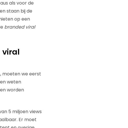
aus als voor de
en staan bij de
chieten op een
de
branded viral
viral
n, moeten we eerst
gen weten
ten worden
an 5 miljoen views
haalbaar. Er moet
tent en overige