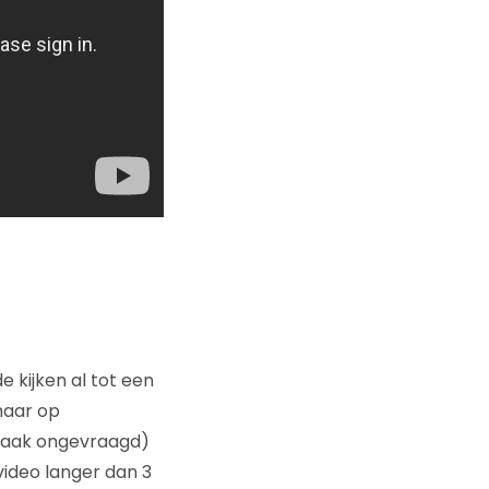
 kijken al tot een
maar op
(vaak ongevraagd)
video langer dan 3