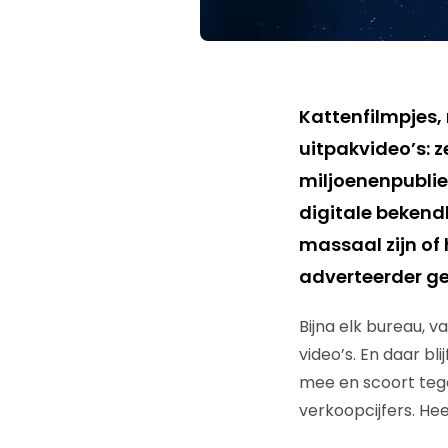
Kattenfilmpjes,
uitpakvideo’s: z
miljoenenpublie
digitale beken
massaal zijn of 
adverteerder gee
Bijna elk bureau, 
video’s. En daar bl
mee en scoort tege
verkoopcijfers. Hee