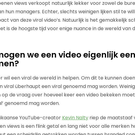
oenen views verkoopt natuurlijk lekker voor zowel de bure
n hun managers. Echter, slechts weinigen lijken stil te will
ct van deze viral video’s. Natuurlijk is het gemakkelijk s
t is de hoogste tijd voor enige nuance in de wereld van 
gen we een video eigenlijk een 
men?
 wil een viral de wereld in helpen. Om dit te kunnen doe
 viral überhaupt een viral genoemd mag worden. Weini
 op de vraag over hoeveel keer een video bekeken moe
aal’ genoemd mag worden.
rikaanse YouTube-creator
Kevin Nalty
riep de maatstaaf v
joen views is een flink getal en lang niet voor alle merken 
ut een scheidslijn getrokken worden tussen branded con