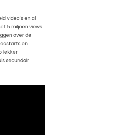
d video’s en al
et 5 miljoen views
zeggen over de
ideostarts en
o lekker
ls secundair