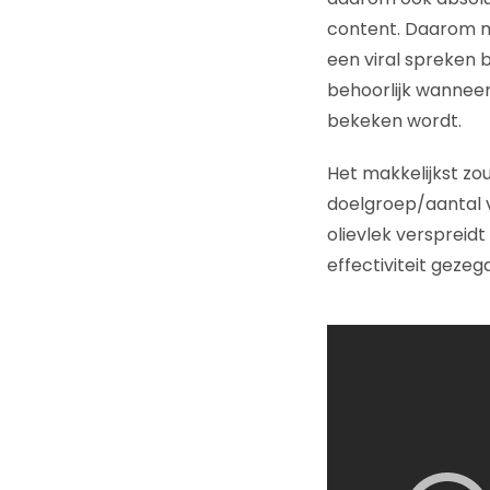
content. Daarom m
een viral spreken b
behoorlijk wannee
bekeken wordt.
Het makkelijkst zou
doelgroep/aantal vi
olievlek verspreid
effectiviteit geze