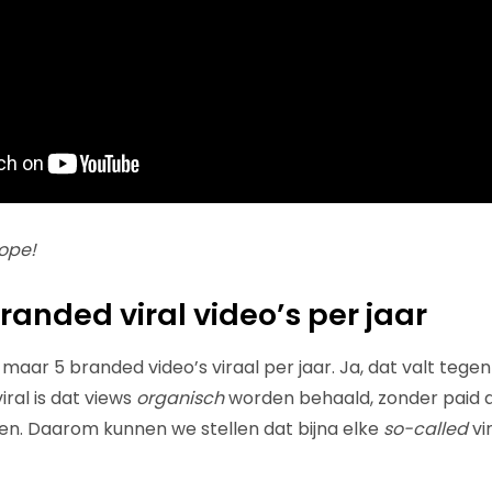
Nope!
randed viral video’s per jaar
maar 5 branded video’s viraal per jaar. Ja, dat valt teg
iral is dat views
organisch
worden behaald, zonder paid ad
en. Daarom kunnen we stellen dat bijna elke
so-called
vi