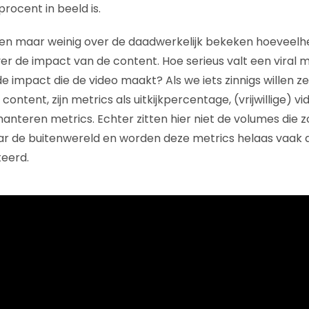
rocent in beeld is.
n maar weinig over de daadwerkelijk bekeken hoeveelhei
er de impact van de content. Hoe serieus valt een viral m
e impact die de video maakt? Als we iets zinnigs willen 
content, zijn metrics als uitkijkpercentage, (vrijwillige) v
anteren metrics. Echter zitten hier niet de volumes die z
 de buitenwereld en worden deze metrics helaas vaak a
teerd.