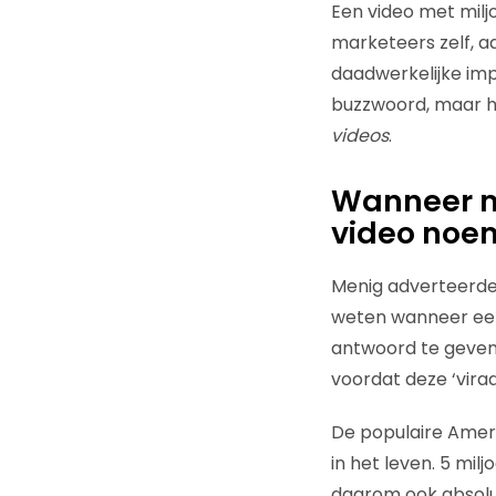
Een video met milj
marketeers zelf, aa
daadwerkelijke impa
buzzwoord, maar he
videos
.
Wanneer mo
video noe
Menig adverteerder
weten wanneer een
antwoord te geven
voordat deze ‘vir
De populaire Ame
in het leven. 5 mil
daarom ook absolu