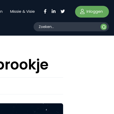
Inloggen
en
Missie & Visie
prookje