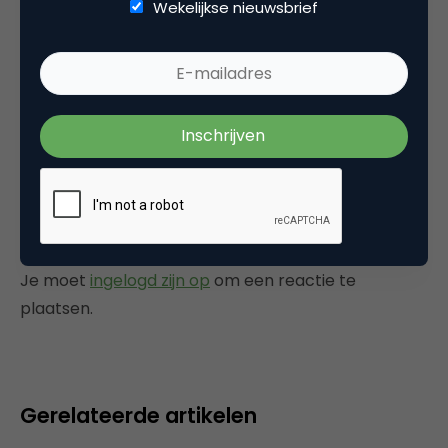
Wekelijkse nieuwsbrief
India
Het is inderdaad leuk om eens wat uit andere
regio’s te vernemen.
18 januari 2006 om 11:46
Plaats reactie
Je moet
ingelogd zijn op
om een reactie te
plaatsen.
Gerelateerde artikelen