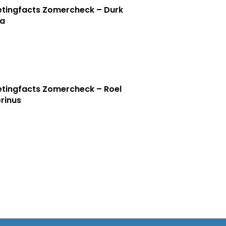
tingfacts Zomercheck – Durk
a
tingfacts Zomercheck – Roel
rinus