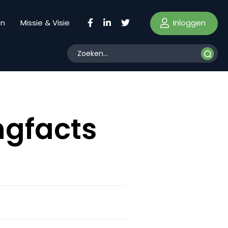
Inloggen
en
Missie & Visie
ngfacts