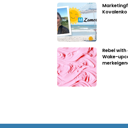
Marketingf
Kovalenko
Rebel with
Wake-upca
merkeigen