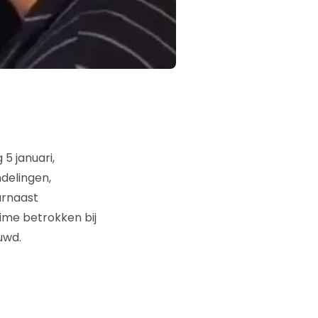
5 januari,
ndelingen,
arnaast
time betrokken bij
uwd.