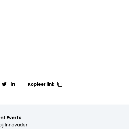
Kopieer link
nt Everts
ij
Innovader