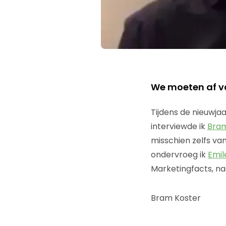
We moeten af va
Tijdens de nieuwjaa
interviewde ik
Bram
misschien zelfs va
ondervroeg ik
Emil
Marketingfacts, n
Bram Koster