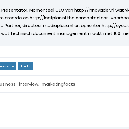
Presentator. Momenteel CEO van http://innovader.nl wat v
m creerde en http://leafplan.nl the connected car.. Voorhee
re Partner, directeur mediaplaza.nl en oprichter http://cyco
jf wat technisch document management maakt met 100 me
mmerce
Facts
usiness
,
interview
,
marketingfacts