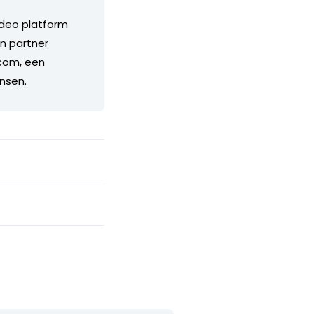
ideo platform
n partner
.com, een
nsen.