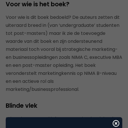
Voor wie is het boek?
Voor wie is dit boek bedoeld? De auteurs zetten dit
uiteraard breed in (van ‘undergraduate’ studenten
tot post-masters) maar ik zie de toevoegde
waarde van dit boek en zijn ondersteunend
materiaal toch vooral bij strategische marketing-
en businessopleidingen zoals NIMA C, executive MBA
en een post-master opleiding. Het boek
veronderstelt marketingkennis op NIMA B-niveau
en een actieve rol als
marketing/businessprofessional.
Blinde vlek
Is het dan een en al lofzang? Nee, het boek heeft
een blinde vlek en dat is nu juist het pure