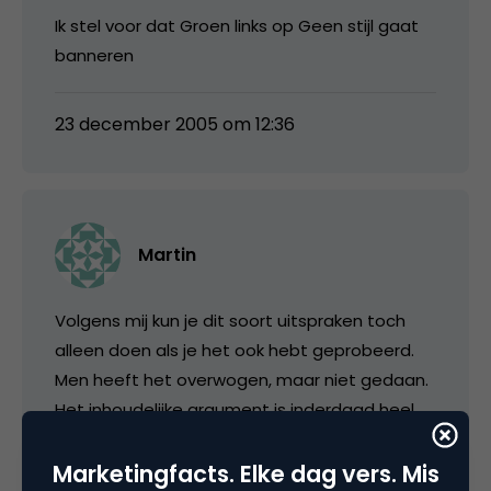
Ik stel voor dat Groen links op Geen stijl gaat
banneren
23 december 2005 om 12:36
Martin
Volgens mij kun je dit soort uitspraken toch
alleen doen als je het ook hebt geprobeerd.
Men heeft het overwogen, maar niet gedaan.
Het inhoudelijke argument is inderdaad heel
kortzichtig. Er zijn tal van Weblogs waar een
goede controle is op de postings en
Marketingfacts. Elke dag vers. Mis