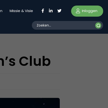
Inloggen
en
Missie & Visie
’s Club