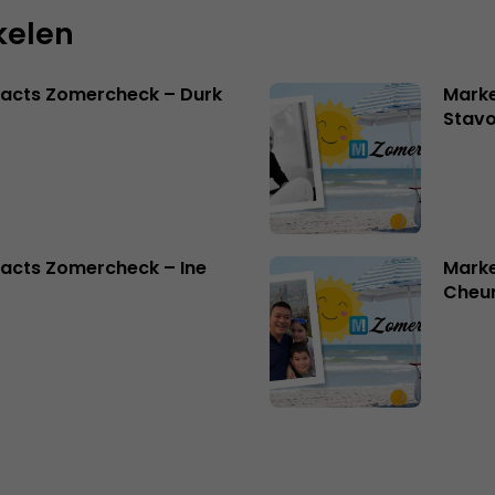
kelen
facts Zomercheck – Durk
Marke
Stavo
acts Zomercheck – Ine
Marke
Cheu