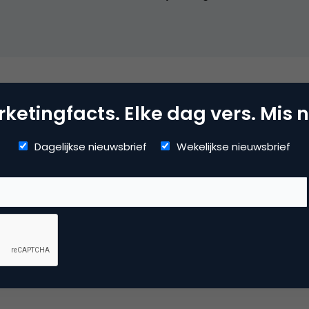
dia
ketingfacts. Elke dag vers. Mis n
Dagelijkse nieuwsbrief
Wekelijkse nieuwsbrief
ial media marketing
 reactie te plaatsen.