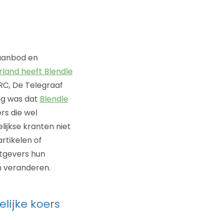
 aanbod en
rland heeft Blendle
NRC, De Telegraaf
ng was dat
Blendle
ers die wel
ijkse kranten niet
rtikelen of
itgevers hun
n veranderen.
lijke koers