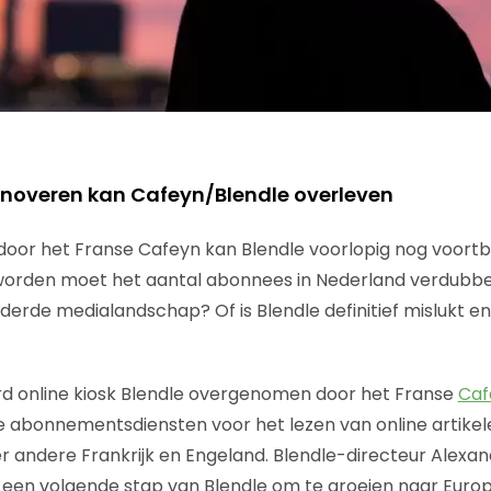
innoveren kan Cafeyn/Blendle overleven
oor het Franse Cafeyn kan Blendle voorlopig nog voort
worden moet het aantal abonnees in Nederland verdubbel
derde medialandschap? Of is Blendle definitief mislukt en
rd online kiosk Blendle overgenomen door het Franse
Caf
e abonnementsdiensten voor het lezen van online artikelen
er andere Frankrijk en Engeland. Blendle-directeur Alexa
een volgende stap van Blendle om te groeien naar Euro