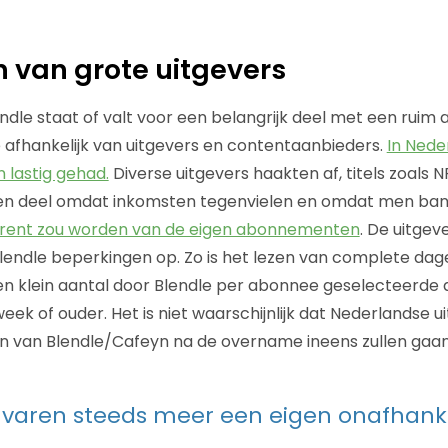
 van grote uitgevers
ndle staat of valt voor een belangrijk deel met een ruim
e afhankelijk van uitgevers en contentaanbieders.
In Nede
 lastig gehad.
Diverse uitgevers haakten af, titels zoals 
 een deel omdat inkomsten tegenvielen en omdat men ba
rrent zou worden van de eigen abonnementen
. De uitgev
ndle beperkingen op. Zo is het lezen van complete dagel
een klein aantal door Blendle per abonnee geselecteerde a
eek of ouder. Het is niet waarschijnlijk dat Nederlandse u
en van Blendle/Cafeyn na de overname ineens zullen gaa
 varen steeds meer een eigen onafhanke