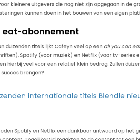
voor kleinere uitgevers die nog niet zijn opgegaan in de 
steringen kunnen doen in het bouwen van een eigen plat
an eat-abonnement
 duizenden titels lijkt Cafeyn veel op een
all you can ea
riften), Spotify (voor muziek) en Netflix (voor tv-series en
 hierbij veel voor een relatief klein bedrag. Zullen duiz
uw succes brengen?
izenden internationale titels Blendle ni
oden Spotify en Netflix een dankbaar antwoord op het grat
e content. Tegelijkertijd maakten ze de content tot een 