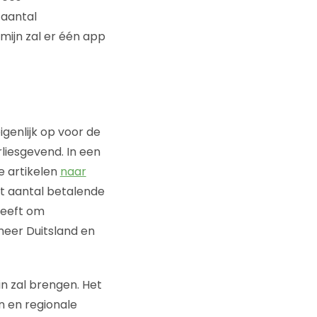
 aantal
mijn zal er één app
genlijk op voor de
rliesgevend. In een
e artikelen
naar
het aantal betalende
heeft om
meer Duitsland en
in zal brengen. Het
n en regionale