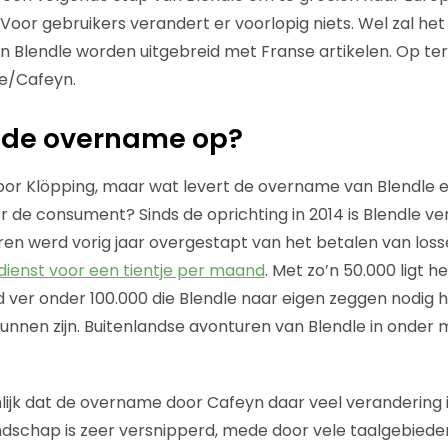
Voor gebruikers verandert er voorlopig niets. Wel zal het
in Blendle worden uitgebreid met Franse artikelen. Op ter
e/Cafeyn.
t de overname op?
or Klöpping, maar wat levert de overname van Blendle ei
or de consument? Sinds de oprichting in 2014 is Blendle ve
eren werd vorig jaar overgestapt van het betalen van loss
enst voor een tientje per maand
. Met zo’n 50.000 ligt 
d ver onder 100.000 die Blendle naar eigen zeggen nodig 
unnen zijn. Buitenlandse avonturen van Blendle in onder 
nlijk dat de overname door Cafeyn daar veel verandering 
dschap is zeer versnipperd, mede door vele taalgebiede