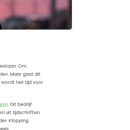
bestaan. Om
en. Maar gaat dit
 wordt het tijd voor
eyn
. Dit bedrijf
 uit tijdschriften
nder Klöpping
pees