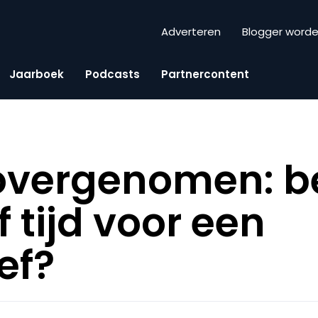
Adverteren
Blogger word
Jaarboek
Podcasts
Partnercontent
 overgenomen: b
 tijd voor een
ef?