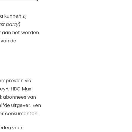
ia kunnen zij
rst party
)
ef aan het worden
 van de
erspreiden via
ney+, HBO Max
d: abonnees van
fde uitgever. Een
oor consumenten.
ieden voor