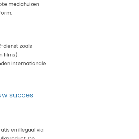
grote mediahuizen
form.
t
-dienst zoals
 films).
enden internationale
euw succes
is en illegaal via
bulkproduct. De