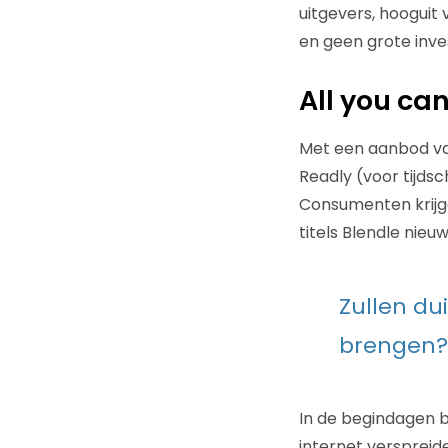
uitgevers, hooguit 
en geen grote inve
All you c
Met een aanbod van
Readly (voor tijdsch
Consumenten krijgen
titels Blendle nie
Zullen du
brengen?
In de begindagen b
internet verspreid