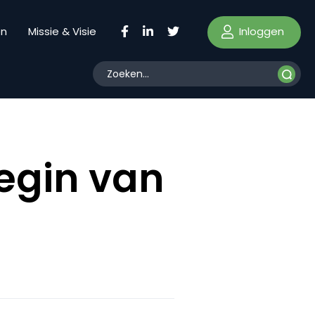
Inloggen
en
Missie & Visie
egin van