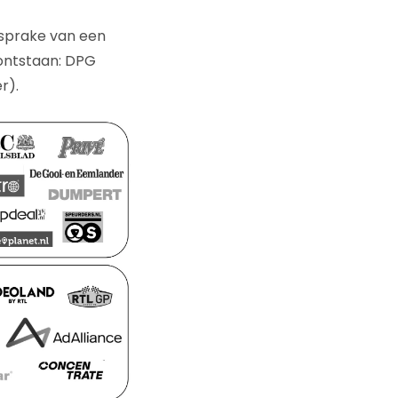
n sprake van een
 ontstaan: DPG
r).