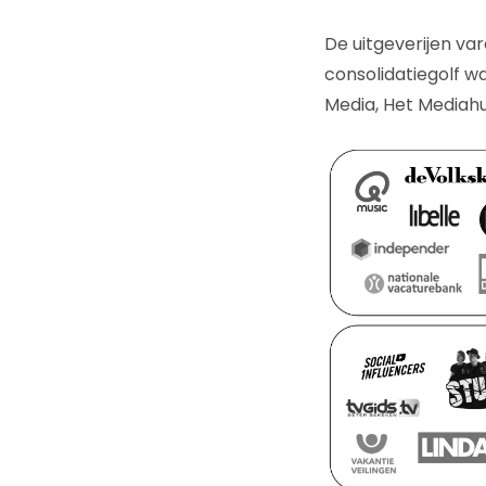
De uitgeverijen va
consolidatiegolf wa
Media, Het Mediahu