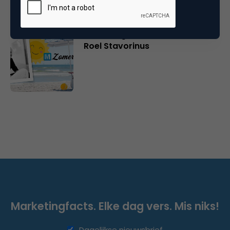
Marketingfacts Zomercheck –
Roel Stavorinus
Marketingfacts. Elke dag vers. Mis niks!
Dagelijkse nieuwsbrief