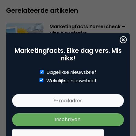
Gerelateerde artikelen
Marketingfacts Zomercheck –
Vita Kovalenko
Marketingfacts. Elke dag vers. Mis
niks!
Marketingfacts Zomercheck –
Dagelijkse nieuwsbrief
Durk Bosma
Wekelijkse nieuwsbrief
Online casino’s krijgen nieuwe
vergunning: wat verandert er?