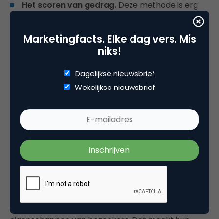
Het scoren van gedrag.
Deze methode is erg
geschikt als je zachte waarden wilt meten, zoals
productvoorkeur. Bij deze aanpak ken je aan
Marketingfacts. Elke dag vers. Mis
verschillende handelingen punten toe: het lezen
niks!
van de productpagina levert 1 punt op en het
downloaden van de productbrochure 3 punten.
Dagelijkse nieuwsbrief
Afhankelijk van de drempelwaarde die je instelt,
Wekelijkse nieuwsbrief
kun je dus met meer zekerheid registreren in
welk product een bezoeker is geïnteresseerd.
In de startblokken
Na deze drie stappen beschik je over profielen met
relevante profielvelden, die op zuivere wijze zijn
gevuld met data. Je staat nu dus in de startblokken
om je content af te stemmen op individuele