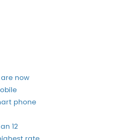
 are now
obile
mart phone
han 12
highest rate