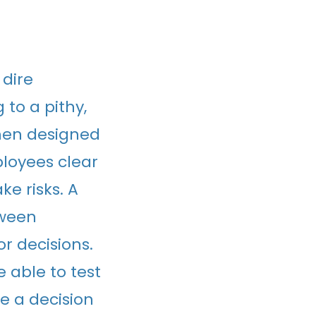
 dire
 to a pithy,
hen designed
ployees clear
ke risks. A
tween
r decisions.
 able to test
e a decision