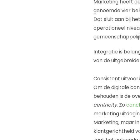
Marketing heeft de
genoemde vier belan
Dat sluit aan bij h
operationeel nive
gemeenschappelijke 
Integratie is belan
van de uitgebreide
Consistent uitvoerb
Om de digitale con
behouden is de ov
centricity
. Zo
conc
marketing uitdaging
Marketing, maar i
klantgerichtheid va
zegt het volgende o