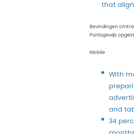
that alig
Bevindingen omtre
Puntsgewijs opgest
Mobile
With mo
prepari
adverti
and tab
34 perc
months,