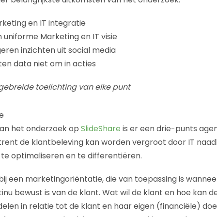
eting en IT integratie
uniforme Marketing en IT visie
ren inzichten uit social media
en data niet om in acties
tgebreide toelichting van elke punt
e
 van het onderzoek op
SlideShare
is er een drie-punts age
ent de klantbeleving kan worden vergroot door IT naadl
e
te optimaliseren en te differentiëren.
 bij een marketingoriëntatie, die van toepassing is wanne
inu bewust is van de klant. Wat wil de klant en hoe kan d
en in relatie tot de klant en haar eigen (financiële) doel