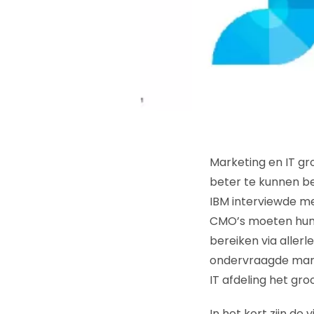
Marketing en IT gro
beter te kunnen be
IBM interviewde me
CMO’s moeten hun 
bereiken via allerl
ondervraagde mark
IT afdeling het gro
In het kort zijn de