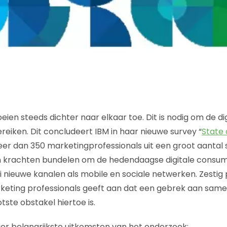
eien steeds dichter naar elkaar toe. Dit is nodig om de d
reiken. Dit concludeert IBM in haar nieuwe survey “
State 
er dan 350 marketingprofessionals uit een groot aantal 
krachten bundelen om de hedendaagse digitale consum
ei nieuwe kanalen als mobile en sociale netwerken. Zestig
eting professionals geeft aan dat een gebrek aan sam
otste obstakel hiertoe is.
 vier belangrijkste uitkomsten van het onderzoek: