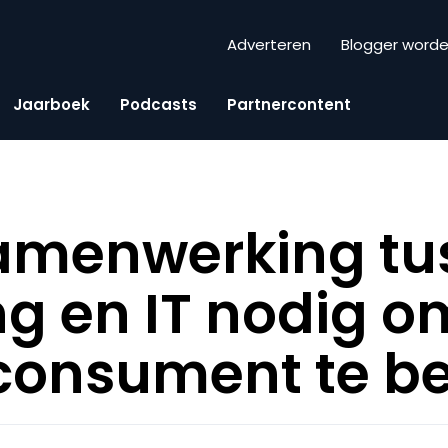
Adverteren
Blogger word
Jaarboek
Podcasts
Partnercontent
samenwerking tu
g en IT nodig o
 consument te b