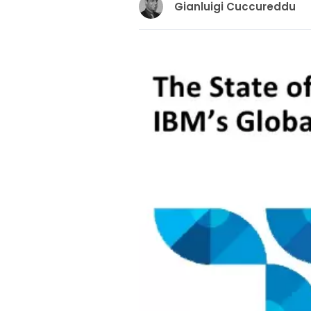
Gianluigi Cuccureddu