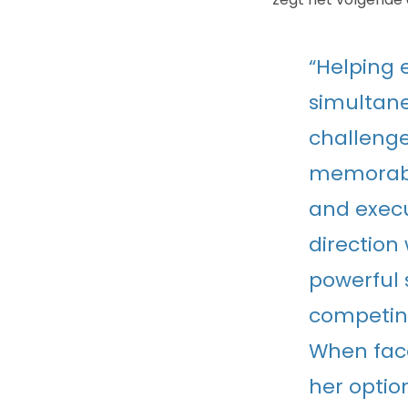
“Helping 
simultane
challenge
memorabl
and execu
direction 
powerful 
competing
When face
her optio