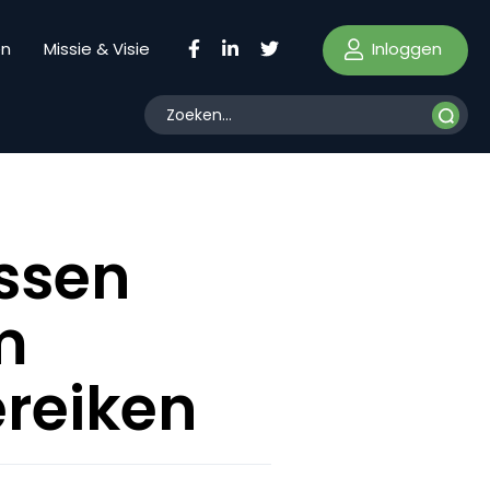
Inloggen
en
Missie & Visie
ssen
m
ereiken