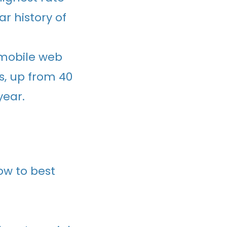
r history of
 mobile web
s, up from 40
year.
ow to best