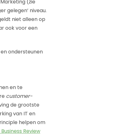
Marketing (zie
ger gelegen’ niveau.
geldt niet alleen op
ar ook voor een
ken en ondersteunen
nen en te
are
customer-
ving de grootste
rking van IT en
rinciple helpen om
 Business Review