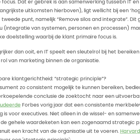
 focus. Dat er gebrek is aan samenwerking tussebn IT en 
grijkste uitkomsten hierboven), ligt wellicht bij een ‘ho
et tweede punt, namelijk “Remove silos and integrate”. Dit 
au (integratie van systemen, personen en processen) ma
doelstelling waarbij de klant primaire focus is.
grijker dan ooit, en IT speelt een sleutelrol bij het berei
 rol van marketing binnen de organisatie.
are klantgerichtheid: “strategic principle”?
sument zo consistent mogelijk te kunnen bereiken, bedie
erkoepelende conclusie de zoektocht naar een uitvoerb
ludeerde
Forbes vorig jaar dat een consistente merkbele
 is voor executives. Niet alleen in de wissel- en samenwe
n de gehele waardeketen kan een zogenaamd strategic p
nuit een kracht van de organisatie uit te voeren.
Harvard
ver een 'strategic principle':