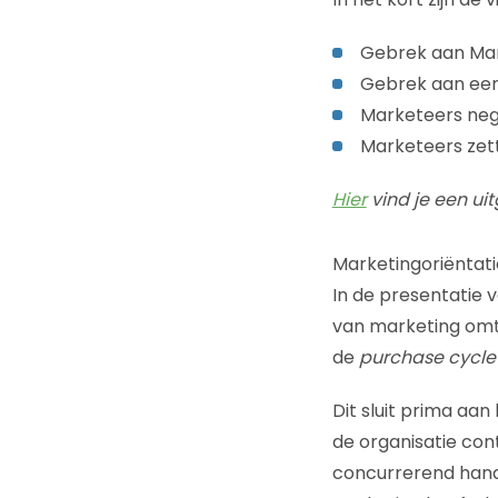
Gebrek aan Mark
Gebrek aan een 
Marketeers nege
Marketeers zett
Hier
vind je een ui
Marketingoriëntati
In de presentatie
van marketing omtr
de
purchase cycl
Dit sluit prima aan
de organisatie cont
concurrerend handel