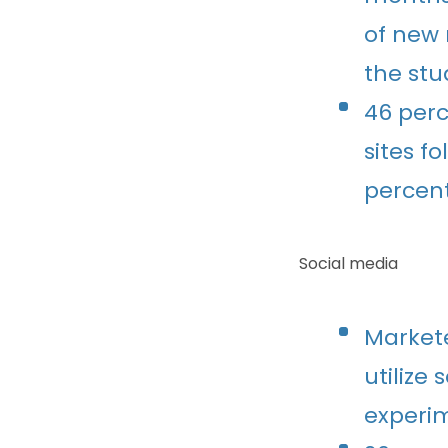
of new 
the st
46 perc
sites f
percent
Social media
Markete
utilize
experim