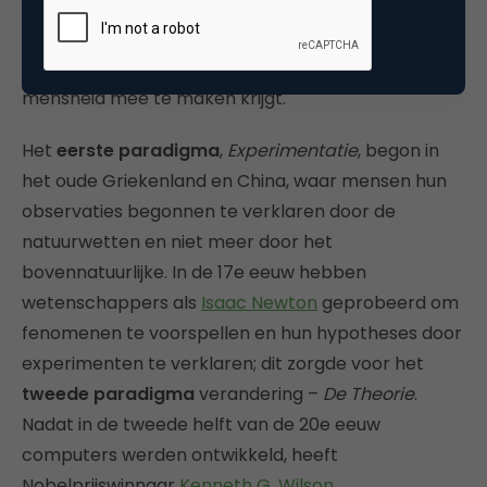
bedrijfsvoering. Big Data is meer dan een hype, een
modewoord of de zoveelste loze belofte. Het staat
aan de voet van het vierde paradigma waar de
mensheid mee te maken krijgt.
Het
eerste paradigma
,
Experimentatie
, begon in
het oude Griekenland en China, waar mensen hun
observaties begonnen te verklaren door de
natuurwetten en niet meer door het
bovennatuurlijke. In de 17e eeuw hebben
wetenschappers als
Isaac Newton
geprobeerd om
fenomenen te voorspellen en hun hypotheses door
experimenten te verklaren; dit zorgde voor het
tweede paradigma
verandering –
De Theorie
.
Nadat in de tweede helft van de 20e eeuw
computers werden ontwikkeld, heeft
Nobelprijswinnaar
Kenneth G. Wilson