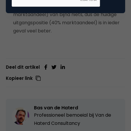
Echter, men kwam van een positie (8%
marktaandeel) van bijna niets, dus de huidige
uitgangspositie (40% marktaandeel) is in ieder
geval veel beter.
Deel dit artikel
Kopieer link
Bas van de Haterd
Professioneel bemoeial bij
Van de
Haterd Consultancy