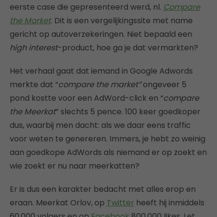
eerste case die gepresenteerd werd, nl.
Compare
the Market
. Dit is een vergelijkingssite met name
gericht op autoverzekeringen. Niet bepaald een
high interest
-product, hoe ga je dat vermarkten?
Het verhaal gaat dat iemand in Google Adwords
merkte dat “
compare the market”
ongeveer 5
pond kostte voor een AdWord-click en “
compare
the Meerkat
” slechts 5 pence. 100 keer goedkoper
dus, waarbij men dacht: als we daar eens traffic
voor weten te genereren. Immers, je hebt zo weinig
aan goedkope AdWords als niemand er op zoekt en
wie zoekt er nu naar meerkatten?
Er is dus een karakter bedacht met alles erop en
eraan. Meerkat Orlov, op
Twitter
heeft hij inmiddels
60.000 volgers en op
Facebook
800.000 likes. Let