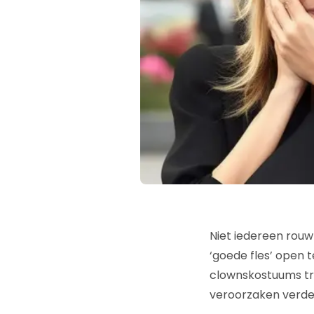
Niet iedereen rou
‘goede fles’ open 
clownskostuums tr
veroorzaken verde