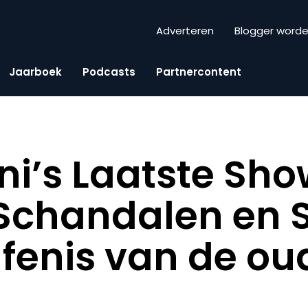
Adverteren
Blogger word
Jaarboek
Podcasts
Partnercontent
ni’s Laatste Sho
Schandalen en Se
fenis van de ou