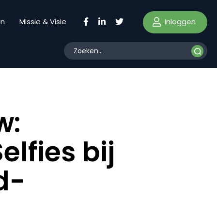
Inloggen
en
Missie & Visie
w:
lfies bij
d-