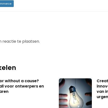
mmerce
 reactie te plaatsen.
kelen
 or without a cause?
Creat
ll voor ontwerpers en
innov
aren
van i
urgen