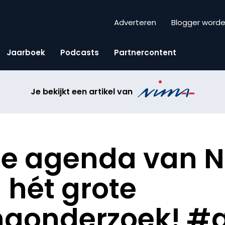
Adverteren
Blogger word
Jaarboek
Podcasts
Partnercontent
Je bekijkt een artikel van
de agenda van N
hét grote
ngonderzoek! #