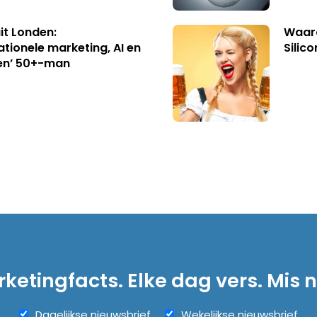
uit Londen:
Waaro
ationele marketing, AI en
Silico
en’ 50+-man
ketingfacts. Elke dag vers. Mis n
Dagelijkse nieuwsbrief
Wekelijkse nieuwsbrief