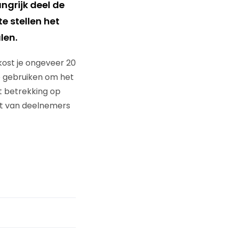
ngrijk deel de
e stellen het
len.
kost je ongeveer 20
e gebruiken om het
t betrekking op
it van deelnemers