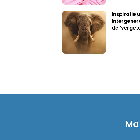
Inspiratie 
intergener
de ‘verget
Mar