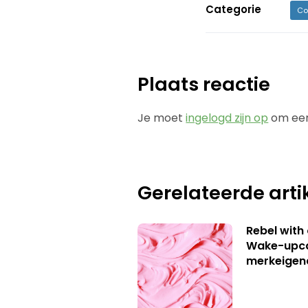
Categorie
Co
Plaats reactie
Je moet
ingelogd zijn op
om een
Gerelateerde arti
Rebel with
Wake-upca
merkeigen