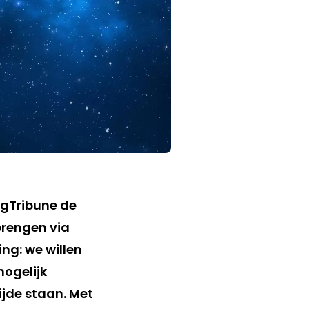
ngTribune de
brengen via
ing: we willen
mogelijk
ijde staan. Met