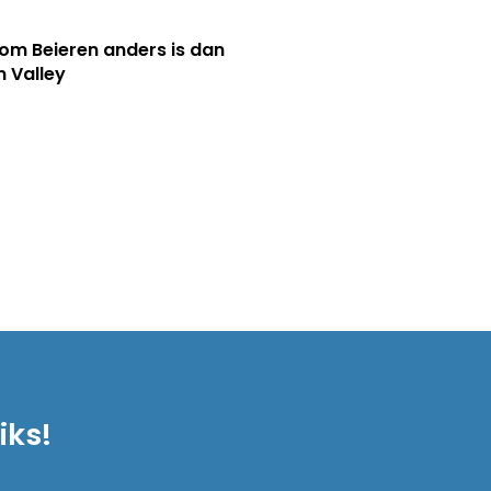
m Beieren anders is dan
n Valley
iks!