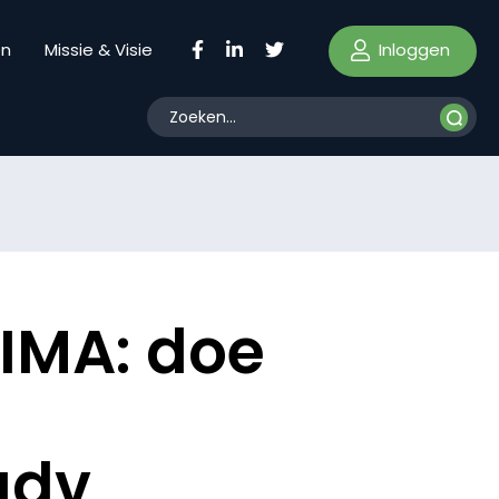
Inloggen
en
Missie & Visie
IMA: doe
adv