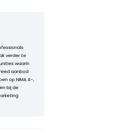
ofessionals
ak verder te
unities waarin
 breed aanbod
doen op NIMA A-,
en bij de
arketing