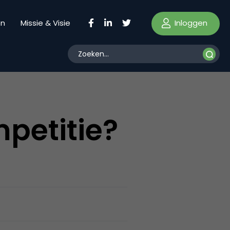
Inloggen
en
Missie & Visie
mpetitie?