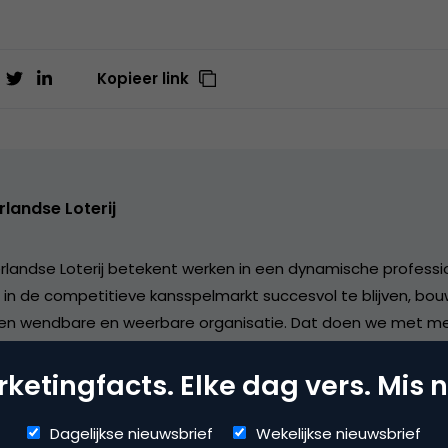
Kopieer link
landse Loterij
rlandse Loterij betekent werken in een dynamische professi
 in de competitieve kansspelmarkt succesvol te blijven, bo
en wendbare en weerbare organisatie. Dat doen we met m
ndersteund worden het maximale uit hun talenten te halen
maatschappelijk betrokken organisatie. Wij willen Nederland
ketingfacts. Elke dag vers. Mis n
 Dit doen we door onze opbrengst af te dragen aan de Ned
 het ministerie van Financiën, aan de sport via NOC*NSF en 
Dagelijkse nieuwsbrief
Wekelijkse nieuwsbrief