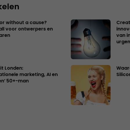
kelen
 or without a cause?
Creat
ll voor ontwerpers en
innov
aren
van i
urgen
uit Londen:
Waaro
ationele marketing, AI en
Silico
en’ 50+-man