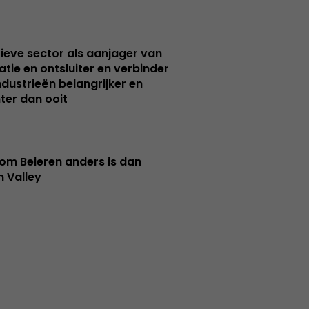
ieve sector als aanjager van
atie en ontsluiter en verbinder
ndustrieën belangrijker en
ter dan ooit
m Beieren anders is dan
n Valley