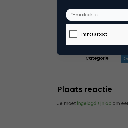
goede doelen. W
met veel opleid
uitstekende arb
trots je werk ku
Categorie
Co
Plaats reactie
Je moet
ingelogd zijn op
om een