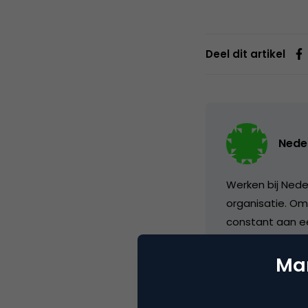
Deel dit artikel
Neder
Werken bij Nede
organisatie. Om
constant aan e
uitgedaagd en o
werken bij een 
Mar
gelukkig maken.
samenleving via