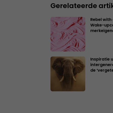
Gerelateerde arti
Rebel with
Wake-upca
merkeigen
Inspiratie 
intergener
de ‘verget