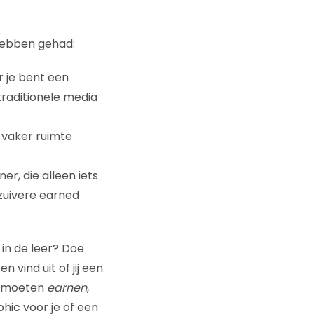
 hebben gehad:
r je bent een
traditionele media
 vaker ruimte
r, die alleen iets
 zuivere earned
 in de leer? Doe
vind uit of jij een
g moeten
earnen
,
ic voor je of een