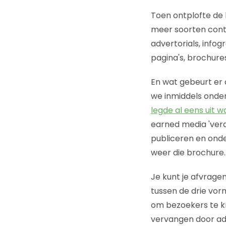
Toen ontplofte de 
meer soorten conten
advertorials, infog
pagina's, brochures
En wat gebeurt er 
we inmiddels onde
legde al eens uit wa
earned media 'verdi
publiceren en onder
weer die brochure.
Je kunt je afvragen
tussen de drie vor
om bezoekers te kr
vervangen door adv