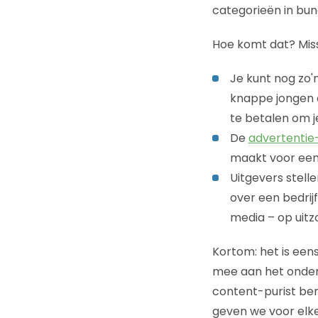
categorieën in bun
Hoe komt dat? Miss
Je kunt nog zo'
knappe jongen a
te betalen om j
De
advertenti
maakt voor een 
Uitgevers stell
over een bedrij
media – op uitz
Kortom: het is eens
mee aan het onderz
content-purist be
geven we voor elke