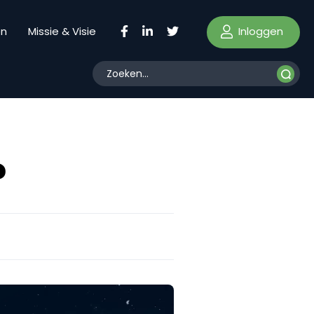
Inloggen
en
Missie & Visie
?