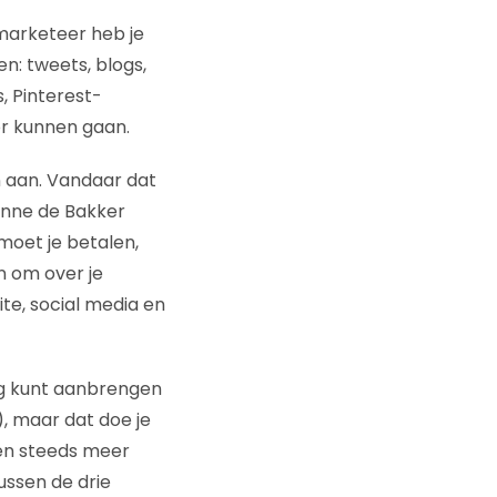
marketeer heb je
n: tweets, blogs,
, Pinterest-
or kunnen gaan.
n aan. Vandaar dat
anne de Bakker
moet je betalen,
n om over je
te, social media en
ing kunt aanbrengen
, maar dat doe je
den steeds meer
ussen de drie