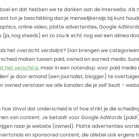
boel en dat hebben we te danken aan de interwebs. Als 
t tot je beschikking dan je menselijkerwijs bij kunt houde
raphics, online video, platte advertenties, Google AdWords
 (ja, nog steeds) en zo zou ik echt nog wel een alinea do
als het overzicht verdwijnt? Dan brengen we categorieë
rscheid maken tussen paid, owned en earned media. Suz
t het verschil is
, maar in een notendop: voor paid media 
en' je door iemand (een journalist, blogger) te overtuige
 owned verstaan we alle kanalen die je zelf bezit – websi
 hoe zinvol dat onderscheid is of hoe strikt je die scheid
men van content. Je betaalt voor Google AdWords (paid!)
ijgen naar je website (owned). Platte advertenties wor
ertorials en sponsored content, die allebei ook ergens t