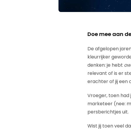
Doe mee aan de 
De afgelopen jaren
kleurrijker geword
denken: je hebt
ow
relevant of is er 
erachter of jij een
Vroeger, toen had j
marketeer (nee: ma
persberichtjes uit.
Wist jij toen veel d