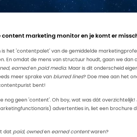
content marketing monitor en je komt er missch
 is het 'contentpalet' van de gemiddelde marketingprofe
en. En omdat de mens van structuur houdt, gaan we dan al
ned
,
earned
en
paid media
. Maar is dit onderscheid eigen
steeds meer sprake van
blurred lines
? Doe mee aan het o
 contentpurist bent!
e nog geen 'content'. Oh boy, wat was dát overzichtelijk! 
rketingfunctionaris) advertenties in, liet een brochure 
at dat
paid
,
owned
en
earned content
waren?