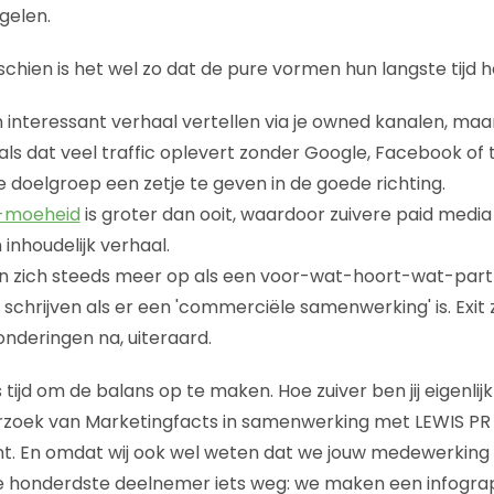
gelen.
chien is het wel zo dat de pure vormen hun langste tijd
n interessant verhaal vertellen via je owned kanalen, maa
ls dat veel traffic oplevert zonder Google, Facebook of 
e doelgroep een zetje te geven in de goede richting.
e-moeheid
is groter dan ooit, waardoor zuivere paid media
inhoudelijk verhaal.
en zich steeds meer op als een voor-wat-hoort-wat-partne
f schrijven als er een 'commerciële samenwerking' is. Exit
onderingen na, uiteraard.
 tijd om de balans op te maken. Hoe zuiver ben jij eigenlijk
oek van Marketingfacts in samenwerking met LEWIS PR en 
nt. En omdat wij ook wel weten dat we jouw medewerkin
 honderdste deelnemer iets weg: we maken een infograph