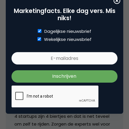
Marketingfacts. Elke dag vers. Mis
niks!
mroumen
Dagelijkse nieuwsbrief
Leuk initiatief! Ga er zeker een keer een plan
Wekelijkse nieuwsbrief
voorleggen 🙂
27 mei 2008 om 10:52
Petra de Boevere
4 startups zijn 4 biertjes en dat is net teveel
om zelf te rijden. Zorgen de experts wel voor