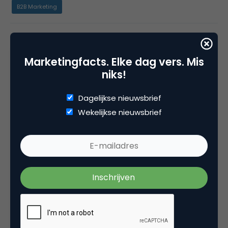
B2B Marketing
Tags
podcast
Marketingfacts. Elke dag vers. Mis
niks!
Dagelijkse nieuwsbrief
Plaats reactie
Wekelijkse nieuwsbrief
Je moet
ingelogd zijn op
om een reactie te
plaatsen.
Gerelateerde artikelen
Lead generatie: dit zijn de