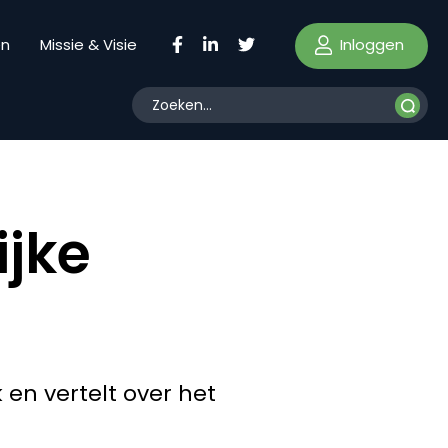
Inloggen
en
Missie & Visie
ijke
en vertelt over het