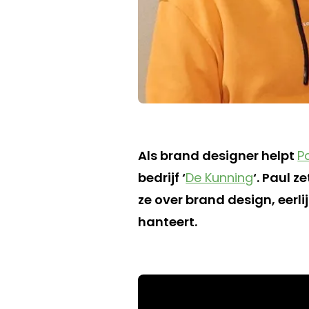
Als brand designer helpt
P
bedrijf ‘
De Kunning
‘. Paul z
ze over brand design, eerl
hanteert.