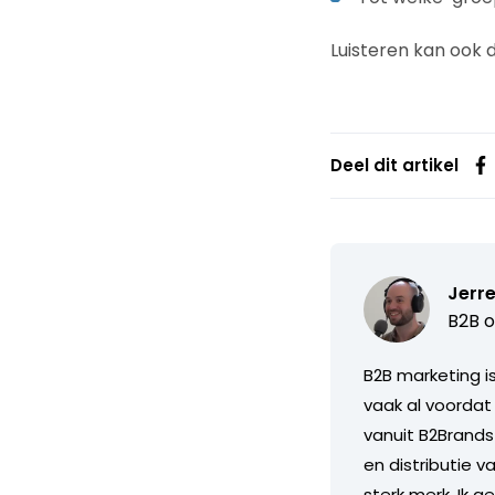
Luisteren kan ook 
Deel dit artikel
Jerre
B2B o
B2B marketing i
vaak al voordat
vanuit B2Brands
en distributie 
sterk merk. Ik g