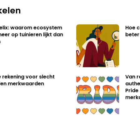
kelen
Helix: waarom ecosystem
Hoe c
er op tuinieren lijkt dan
bete
n
e rekening voor slecht
Van 
en merkwaarden
authe
Pride
merk