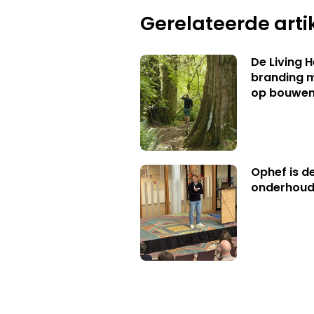
Gerelateerde arti
De Living 
branding me
op bouwe
Ophef is d
onderhoud