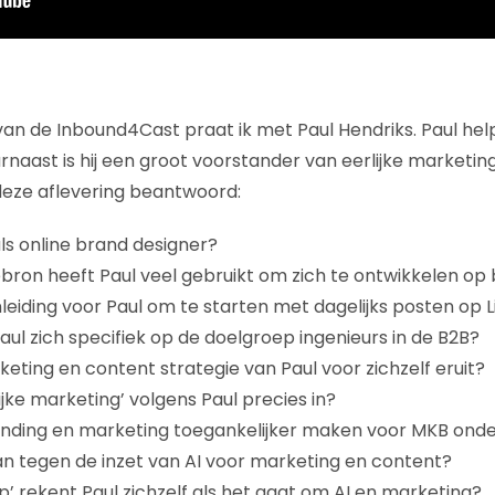
 van de Inbound4Cast praat ik met Paul Hendriks. Paul hel
rnaast is hij een groot voorstander van eerlijke marketin
deze aflevering beantwoord:
ls online brand designer?
ebron heeft Paul veel gebruikt om zich te ontwikkelen op
eiding voor Paul om te starten met dagelijks posten op L
ul zich specifiek op de doelgroep ingenieurs in de B2B?
keting en content strategie van Paul voor zichzelf eruit?
ijke marketing’ volgens Paul precies in?
randing en marketing toegankelijker maken voor MKB on
aan tegen de inzet van AI voor marketing en content?
p’ rekent Paul zichzelf als het gaat om AI en marketing?