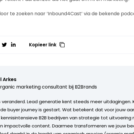
door te zoeken naar ‘Inbound4Cast’ via de bekende podc
Kopieer link
l Arkes
rganic marketing consultant bij
B2Brands
s veranderd. Lead generatie kent steeds meer uitdagingen. 
 de buyer journey is gestart. Wat betekent dat voor jouw aan
 kennisintensieve B2B bedrijven van strategie tot uitvoering
van impactvolle content. Daarmee transformeren we jouw bed
eloof daarbij in de kracht van organisch groeien (organic mar