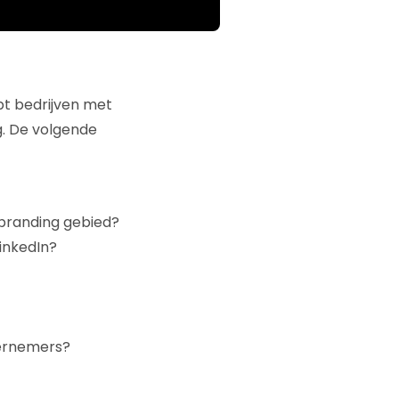
pt bedrijven met
g. De volgende
 branding gebied?
inkedIn?
dernemers?