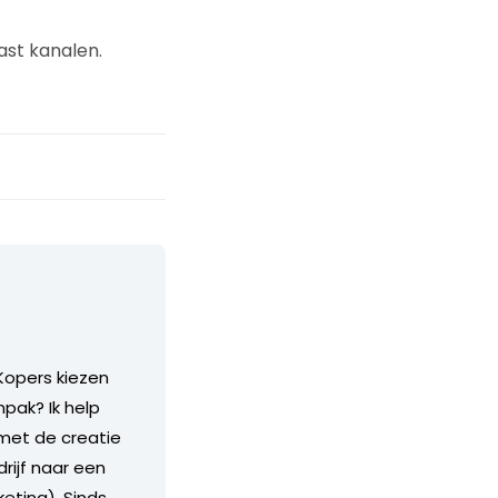
ast kanalen.
Kopers kiezen
pak? Ik help
 met de creatie
rijf naar een
keting). Sinds