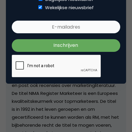
Kopieer link
Wekelijkse nieuwsbrief
NIMA Register Marketeers
RM bij
NIMA
In Nederland zijn ongeveer 130 mensen Register
Marketeer. Een aantal van hen blogt (via
Marketingfacts en NIMA.nl) over ontwikkelingen in
marketing, events over strategische marketing
en post ook recensies over marketingliteratuur.
De titel NIMA Register Marketeer is een Europees
kwaliteitskeurmerk voor topmarketeers. De titel
is in 1992 in het leven geroepen en om
gecertificeerd te kunnen worden als RM, met het
bijbehorende recht de titel te mogen voeren,