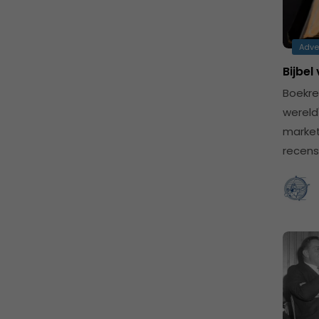
Adve
Bijbel
Boekre
wereld
market
recens