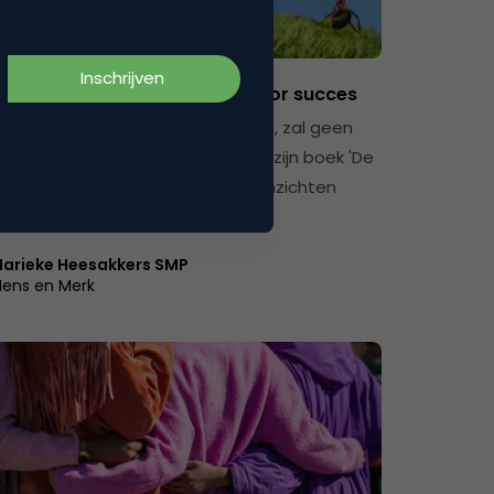
marketing & Storytelling
ke bedrijfscultuur als basis voor succes
ke bedrijven niet vanzelf ontstaan, zal geen
g zijn. Daniel Coyle combineert in zijn boek 'De
cultuur-code' wetenschappelijke inzichten
arieke Heesakkers SMP
ens en Merk