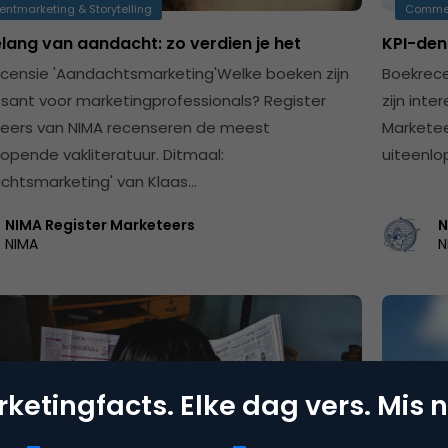
entmarketing & Storytelling
Comme
lang van aandacht: zo verdien je het
KPI-den
censie 'Aandachtsmarketing'Welke boeken zijn
Boekrece
ssant voor marketingprofessionals? Register
zijn int
eers van NIMA recenseren de meest
Marketee
lopende vakliteratuur. Ditmaal:
uiteenlo
chtsmarketing' van Klaas…
NIMA Register Marketeers
N
NIMA
N
ketingfacts. Elke dag vers. Mis n