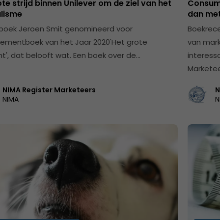
te strijd binnen Unilever om de ziel van het
Consum
alisme
dan me
boek Jeroen Smit genomineerd voor
Boekrece
mentboek van het Jaar 2020'Het grote
van mark
t', dat belooft wat. Een boek over de…
interess
Marketee
NIMA Register Marketeers
N
NIMA
N