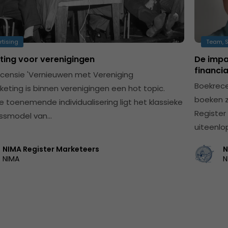
rtising
Team, S
ting voor verenigingen
De impa
financia
censie 'Vernieuwen met Vereniging
Boekrece
rketing is binnen verenigingen een hot topic.
boeken z
e toenemende individualisering ligt het klassieke
Register
ssmodel van…
uiteenlo
NIMA Register Marketeers
N
NIMA
N