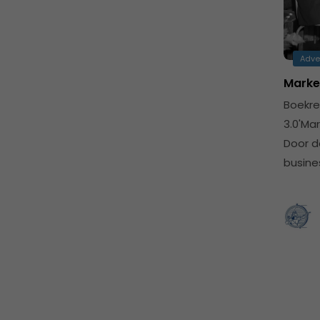
Adve
Marke
Boekre
3.0'Ma
Door d
busine