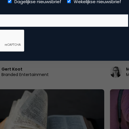
Dagelijkse nieuwsbrief
Wekelijkse nieuwsbrief
merce
Content
ek van Koot: de toekomst van ‘de klant
Een ster
aal’ en de beste businessboeken
Dat ster
tste nieuws-update van dit decennium. Geen
verrassin
 van het jaar, maar gewoon een 'Van Alles over
bedrijfs
les'-overzicht, van…
met…
Gert Koot
M
Branded Entertainment
M