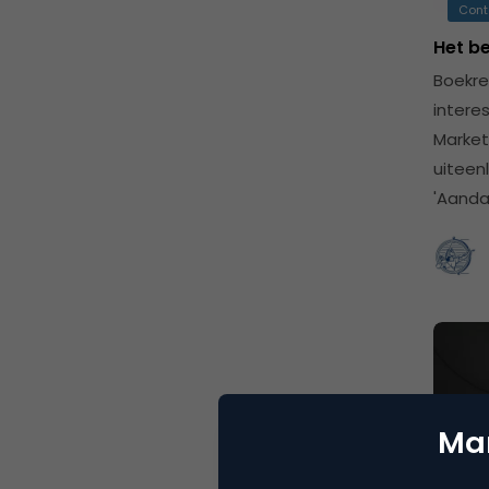
Cont
Het be
Boekre
intere
Market
uiteen
'Aanda
Mar