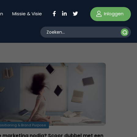
Inloggen
en
Missie & Visie
ositioning & Brand Purpose
e marketing nodig? Scoor dubbel met een