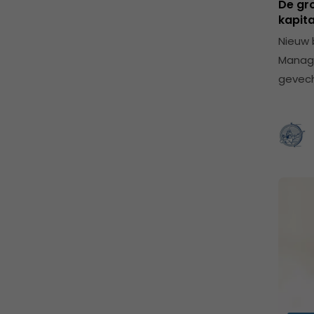
De gro
kapit
Nieuw 
Manage
gevech