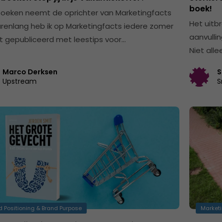
boek!
oeken neemt de oprichter van Marketingfacts
Het uitb
enlang heb ik op Marketingfacts iedere zomer
aanvulli
jst gepubliceerd met leestips voor…
Niet all
Marco Derksen
S
Upstream
S
d Positioning & Brand Purpose
Marketi