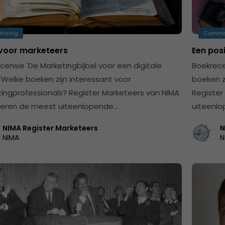
rtising
Comme
 voor marketeers
Een pos
censie 'De Marketingbijbel voor een digitale
Boekrec
'Welke boeken zijn interessant voor
boeken z
ingprofessionals? Register Marketeers van NIMA
Register
eren de meest uiteenlopende…
uiteenlo
NIMA Register Marketeers
N
NIMA
N