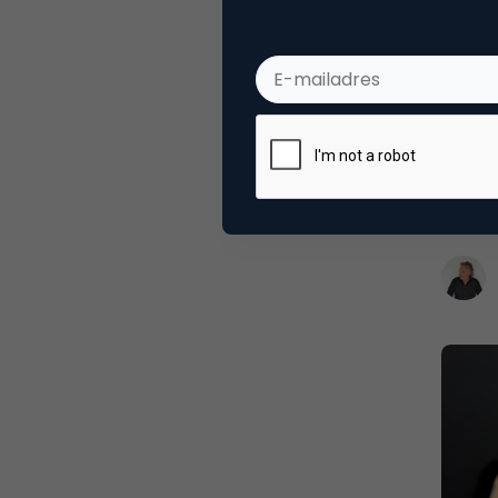
Com
De we
centr
De laa
nieuws
Van Al