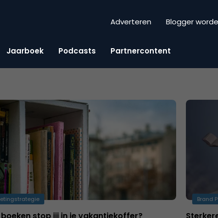
Adverteren
Blogger word
Jaarboek
Podcasts
Partnercontent
etingstrategie
Brand P
boeken stop jij in je vakantiekoffer?
Sterker