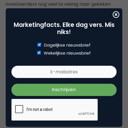
investeerders nog veel te weinig naar gekeken
wordt. Dat moet veranderen. Dat is een missie. En
we willen over een jaar 120 scholen binnenhalen,
Marketingfacts. Elke dag vers. Mis
dus minimaal het tienvoudige van nu. Dat is onze
niks!
topprioriteit nummer één.”
Dagelijkse nieuwsbrief
Wekelijkse nieuwsbrief
Deel dit artikel
Kopieer link
Leonieke Daalder
co-founder bij
Fast Moving Targets