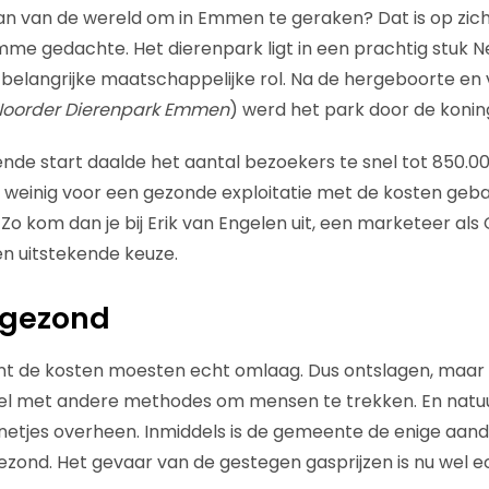
n van de wereld om in Emmen te geraken? Dat is op zichze
mme gedachte. Het dierenpark ligt in een prachtig stuk 
belangrijke maatschappelijke rol. Na de hergeboorte en v
oorder Dierenpark Emmen
) werd het park door de koni
ende start daalde het aantal bezoekers te snel tot 850.
te weinig voor een gezonde exploitatie met de kosten geba
Zo kom dan je bij Erik van Engelen uit, een marketeer als 
en uitstekende keuze.
 gezond
nt de kosten moesten echt omlaag. Dus ontslagen, maa
iel met andere methodes om mensen te trekken. En natu
netjes overheen. Inmiddels is de gemeente de enige aan
gezond. Het gevaar van de gestegen gasprijzen is nu wel ec