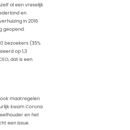
lf al een vreselijk
Nederland en
erhuizing in 2016
ng geopend.
000 bezoekers (35%
seerd op 1,3
CEO, dat is een
r ook maatregelen
urlijk kwam Corona
deelhouder en het
ht een issue.