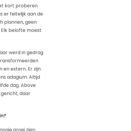
het kort proberen
 er feitelijk aan de
ch plannen, geen
. Elk belofte moest
Daar werd in gedrag
 transformeerden
en extern. Er zijn
ons adagium. Altijd
elfde dag. Above
tgericht, daar
in?
ooie groei zien,