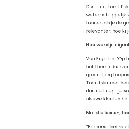
Dus daar komt Erik
wetenschappelijk w
tonnen als je de gr
relevanter: hoe kr
Hoe werd je eigen
Van Engelen: “Op h
het thema duurzame
greendoing toepass
Toon (slimme therm
dan niet nep, gewo
nieuwe klanten bin
Met die lessen, h
“Er moest hier veel