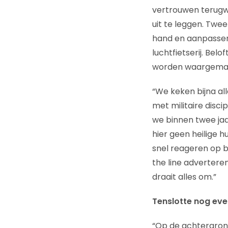
vertrouwen terugwi
uit te leggen. Twee
hand en aanpassen 
luchtfietserij. Bel
worden waargema
“We keken bijna al
met militaire disc
we binnen twee jaa
hier geen heilige hu
snel reageren op be
the line advertere
draait alles om.”
Tenslotte nog even
“Op de achtergrond,