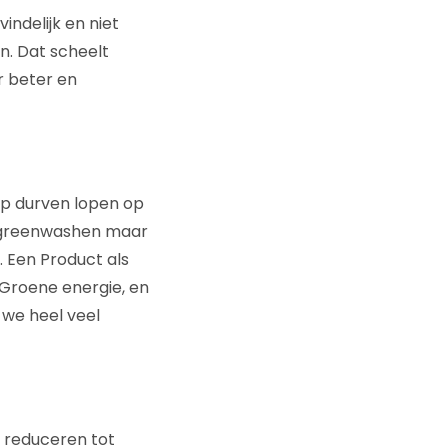
indelijk en niet
n. Dat scheelt
r beter en
op durven lopen op
t greenwashen maar
. Een Product als
 Groene energie, en
 we heel veel
n reduceren tot