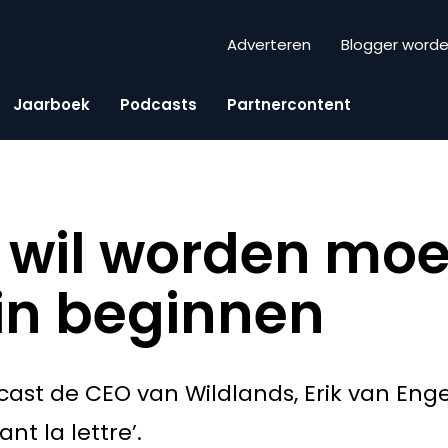
Adverteren
Blogger word
Jaarboek
Podcasts
Partnercontent
jk wil worden mo
in beginnen
cast de CEO van Wildlands, Erik van Enge
nt la lettre’.