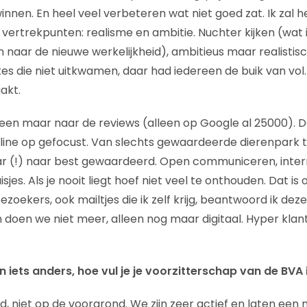
nnen. En heel veel verbeteren wat niet goed zat. Ik zal 
 vertrekpunten: realisme en ambitie. Nuchter kijken (wat is
naar de nieuwe werkelijkheid), ambitieus maar realistis
oftes die niet uitkwamen, daar had iedereen de buik van vol
akt.
leen maar naar de reviews (alleen op Google al 25000). 
ipline op gefocust. Van slechts gewaardeerde dierenpark
r (!) naar best gewaardeerd. Open communiceren, intern 
isjes. Als je nooit liegt hoef niet veel te onthouden. Dat is 
zoekers, ook mailtjes die ik zelf krijg, beantwoord ik dez
n doen we niet meer, alleen nog maar digitaal. Hyper klan
 iets anders, hoe vul je je voorzitterschap van de BVA 
 niet op de voorgrond. We zijn zeer actief en laten een m