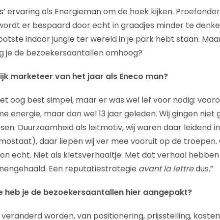
s’ ervaring als Energieman om de hoek kijken. Proefonderv
ordt er bespaard door echt in graadjes minder te denke
ootste indoor jungle ter wereld in je park hebt staan. Maa
ijg je de bezoekersaantallen omhoog?
lijk marketeer van het jaar als Eneco man?
et oog best simpel, maar er was wel lef voor nodig: voor
 energie, maar dan wel 13 jaar geleden. Wij gingen nie
en. Duurzaamheid als leitmotiv, wij waren daar leidend in
ostaat), daar liepen wij ver mee vooruit op de troepen.
on echt. Niet als kletsverhaaltje. Met dat verhaal hebben
nengehaald. Een reputatiestrategie
avant la lettre
dus.”
oe heb je de bezoekersaantallen hier aangepakt?
 veranderd worden, van positionering, prijsstelling, koste