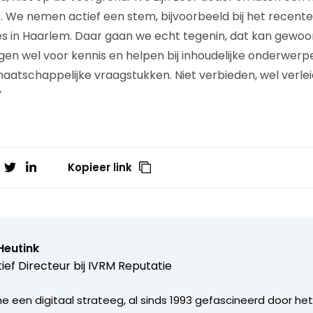
s. We nemen actief een stem, bijvoorbeeld bij het recent
 in Haarlem. Daar gaan we echt tegenin, dat kan gewoon
rgen wel voor kennis en helpen bij inhoudelijke onderwer
atschappelijke vraagstukken. Niet verbieden, wel verleide
”
Kopieer link
Heutink
ief Directeur bij
IVRM Reputatie
ine een digitaal strateeg, al sinds 1993 gefascineerd door h