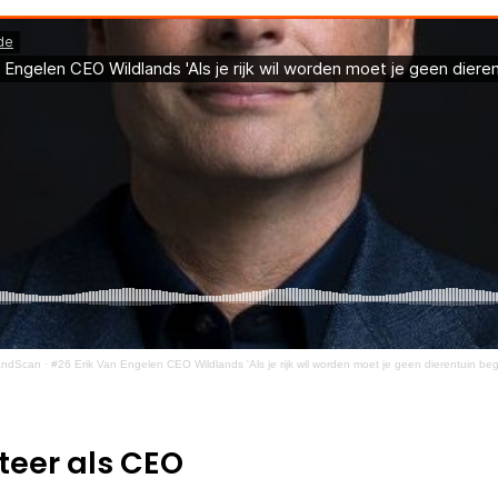
andScan
·
#26 Erik Van Engelen CEO Wildlands 'Als je rijk wil worden moet je geen dierentuin be
teer als CEO