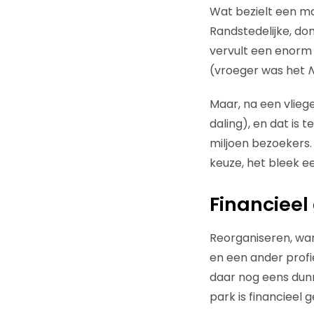
Wat bezielt een ma
Randstedelijke, do
vervult een enorm 
(vroeger was het
N
Maar, na een vlieg
daling), en dat is 
miljoen bezoekers. 
keuze, het bleek e
Financieel
Reorganiseren, wa
en een ander prof
daar nog eens dun
park is financieel 