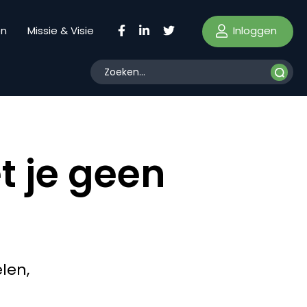
Inloggen
en
Missie & Visie
et je geen
len,