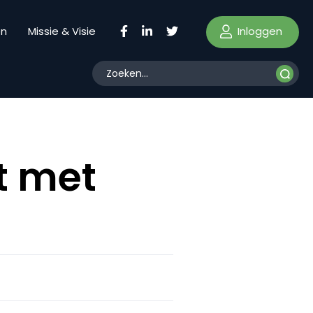
Inloggen
en
Missie & Visie
t met