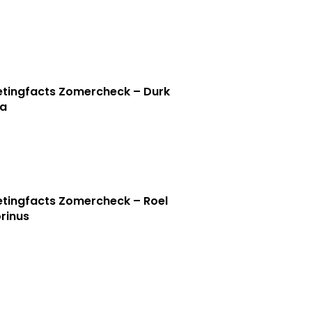
tingfacts Zomercheck – Durk
a
tingfacts Zomercheck – Roel
rinus