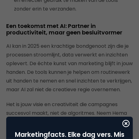
en effectief gebruik te maken van de tools
zonder erin te verzanden.
Een toekomst met AI: Partner in
productiviteit, maar geen besluitvormer
AI kan in 2025 een krachtige bondgenoot zijn die je
processen stroomlijnt, data verwerkt en inzichten
oplevert. De échte kunst van marketing blijft in jouw
handen. De tools kunnen je helpen om routinewerk
uit handen te nemen en snel inzichten te verkrijgen,
maar AI zal niet de creatieve regie overnemen.
Het is jouw visie en creativiteit die campagnes
succesvol maakt, niet de algoritmes. Neem Hema
en Hornbach als voorbeeld. Hornbach staat
bekend om zijn gedurfde en vaak humoristische
Marketingfacts. Elke dag vers. Mis