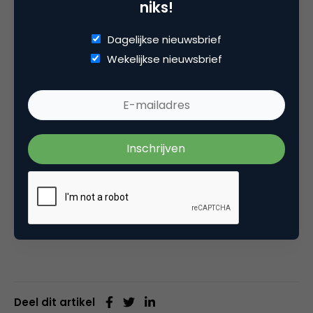
campagnes die zich richten op de “doe-het-zelf”
niks!
mentaliteit. Hema is bekend om zijn toegankelijke,
eerlijke en opvallend eenvoudige marketing die
Dagelijkse nieuwsbrief
vaak sterk inspelen op de alledaagse behoeften
Wekelijkse nieuwsbrief
van de klant. Zulke campagnes kan AI niet voor je
bedenken.
Dus, marketeer van de toekomst, omarm AI als
partner en verlies de controle niet. Denk vooruit,
blijf nieuwsgierig en gebruik AI als middel om je
impact te vergroten. Nu alles met data wordt
gevoed, is het de menselijke touch en jouw pure
verhaal die je merk onderscheidt en klanten bindt.
Deel dit artikel