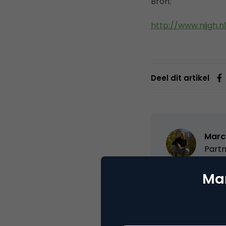
Bron:
http://www.nijgh.n
Deel dit artikel
Marc
Partn
Oprichter/partn
Mar
VPRO, Bestuur Lu