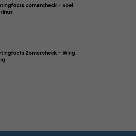
tingfacts Zomercheck – Roel
rinus
tingfacts Zomercheck – Wing
ng