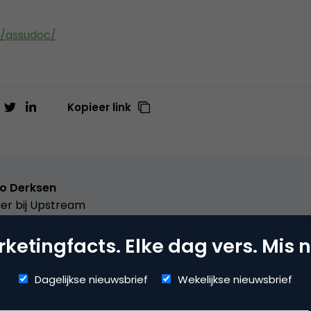
l/assudoc/
Kopieer link
o Derksen
er bij
Upstream
er Upstream, Marketingfacts, Arnhem Direct, SportNext, Trav
ketingfacts. Elke dag vers. Mis n
xor Live, social business, onderwijs, fotografie en vader!
Dagelijkse nieuwsbrief
Wekelijkse nieuwsbrief