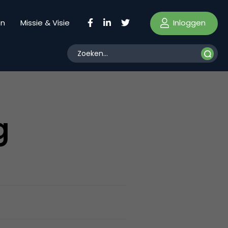
Inloggen
en
Missie & Visie
g