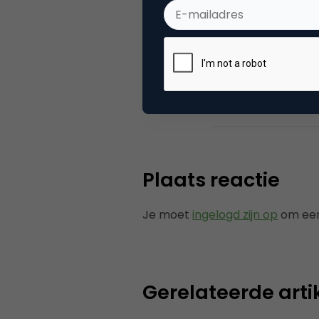
Categorie
Me
Tags
onl
Plaats reactie
Je moet
ingelogd zijn op
om een
Gerelateerde arti