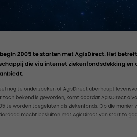
begin 2005 te starten met AgisDirect. Het betref
happij die via internet ziekenfondsdekking en
anbiedt.
l nog te onderzoeken of AgisDirect uberhaupt levensvat
 toch bekend is geworden, komt doordat AgisDirect alva
005 te worden toegelaten als ziekenfonds. Op die manier w
inderdaad mocht besluiten met AgisDirect van start te gaa