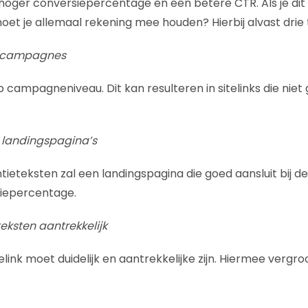
 hoger conversiepercentage en een betere CTR. Als je di
et je allemaal rekening mee houden? Hierbij alvast drie t
e campagnes
n op campagneniveau. Dit kan resulteren in sitelinks die nie
 landingspagina’s
ntieteksten zal een landingspagina die goed aansluit bij de
iepercentage.
teksten aantrekkelijk
elink moet duidelijk en aantrekkelijke zijn. Hiermee vergro