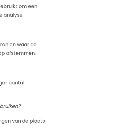
gebruikt om een
e analyse.
eren en waar de
n op afstemmen.
ger aantal
ebruiken?
ngen van de plaats