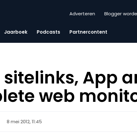
Adverteren
Blogger word
Jaarboek
Podcasts
Partnercontent
sitelinks, App a
lete web monito
8 mei 2012, 11:45