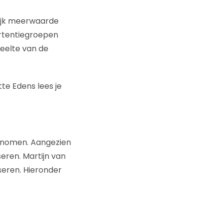
lijk meerwaarde
ertentiegroepen
eelte van de
te Edens lees je
genomen. Aangezien
eren. Martijn van
seren. Hieronder