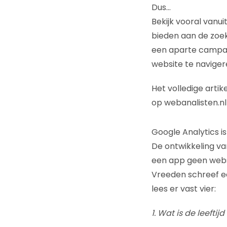
Dus…
Bekijk vooral vanu
bieden aan de zoe
een aparte campag
website te navigere
Het volledige artik
op webanalisten.nl
Google Analytics i
De ontwikkeling v
een app geen websi
Vreeden schreef e
lees er vast vier:
1. Wat is de leefti