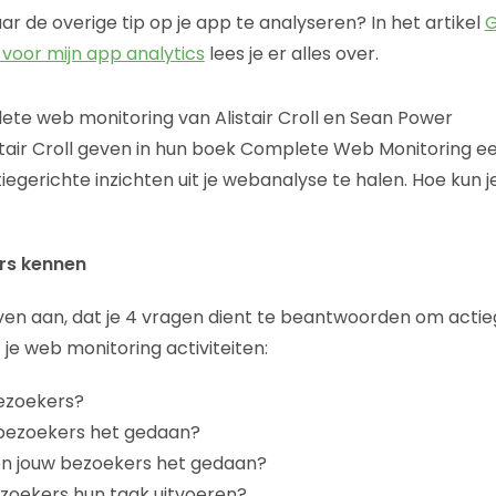
r de overige tip op je app te analyseren? In het artikel
G
voor mijn app analytics
lees je er alles over.
te web monitoring van Alistair Croll en Sean Power
tair Croll geven in hun boek Complete Web Monitoring ee
egerichte inzichten uit je webanalyse te halen. Hoe kun j
ers kennen
even aan, dat je 4 vragen dient te beantwoorden om actie
 je web monitoring activiteiten:
ezoekers?
bezoekers het gedaan?
 jouw bezoekers het gedaan?
zoekers hun taak uitvoeren?