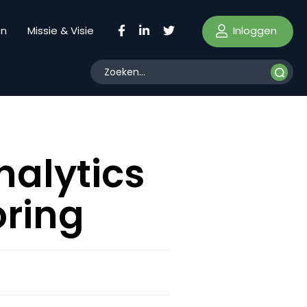
Inloggen
en
Missie & Visie
nalytics
ring