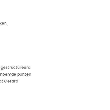
ken:
 gestructureerd
ngenoemde punten
at Gerard