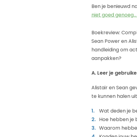
Ben je benieuwd naa
niet goed genoeg… 
Boekreview: Comple
Sean Power en Alis
handleiding om acti
aanpakken?
A. Leer je gebruik
Alistair en Sean g
te kunnen halen uit
Wat deden je b
Hoe hebben je 
Waarom hebben
Konden jouw be