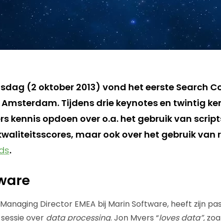
dag (2 oktober 2013) vond het eerste Search Co
 Amsterdam. Tijdens drie keynotes en twintig ke
s kennis opdoen over o.a. het gebruik van script
waliteitsscores, maar ook over het gebruik van
ads
.
tware
Managing Director EMEA bij Marin Software, heeft zijn pas
n sessie over
data processing
. Jon Myers “
loves data”,
zoal