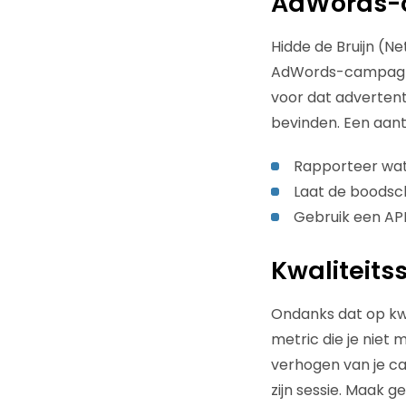
AdWords-op
Hidde de Bruijn (Ne
AdWords-campagnes
voor dat adverten
bevinden. Een aanta
Rapporteer wat 
Laat de boodsch
Gebruik een API 
Kwaliteitss
Ondanks dat op kwa
metric die je niet 
verhogen van je c
zijn sessie. Maak 