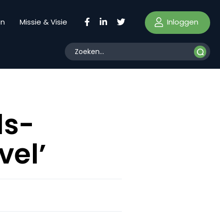
Inloggen
en
Missie & Visie
ds-
vel’