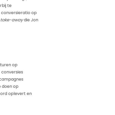
bij te
 conversieratio op
e
take-away
die Jon
Sturen op
 conversies
n campagnes
e doen op
ord oplevert en