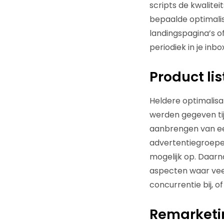
scripts de kwalite
bepaalde optimalis
landingspagina’s of
periodiek in je inb
Product lis
Heldere optimalis
werden gegeven ti
aanbrengen van ee
advertentiegroepe
mogelijk op. Daarna
aspecten waar veel
concurrentie bij, of
Remarketi