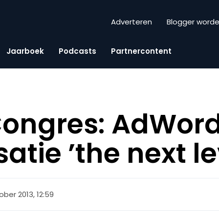
Adverteren
Blogger word
Jaarboek
Podcasts
Partnercontent
Congres: AdWor
atie ’the next le
ober 2013, 12:59