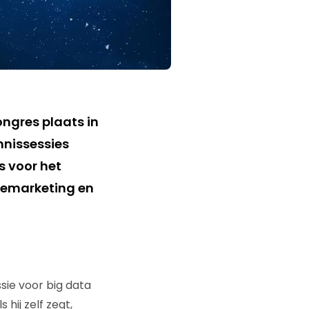
ngres plaats in
nnissessies
s voor het
 remarketing en
sie voor big data
s hij zelf zegt,