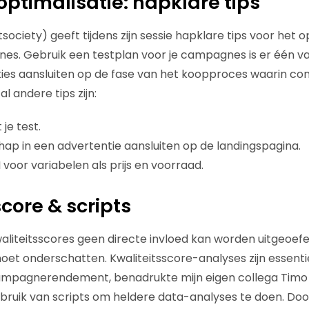
timalisatie: hapklare tips
tsociety) geeft tijdens zijn sessie hapklare tips voor het 
. Gebruik een testplan voor je campagnes is er één van
ties aansluiten op de fase van het koopproces waarin c
l andere tips zijn:
je test.
ap in een advertentie aansluiten op de landingspagina.
voor variabelen als prijs en voorraad.
core & scripts
liteitsscores geen directe invloed kan worden uitgeoefen
moet onderschatten. Kwaliteitsscore-analyses zijn essenti
ampagnerendement, benadrukte mijn eigen collega Timo
gebruik van scripts om heldere data-analyses te doen. Do