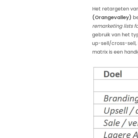
Het retargeten van
(Orangevalley)
be
remarketing lists f
gebruik van het ty
up-sell/cross-sell
matrix is een hand