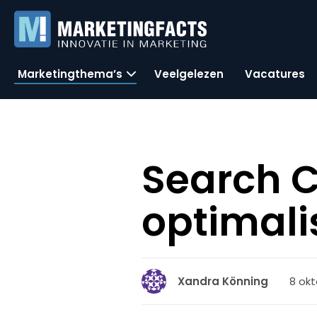
Marketingthema’s
Veelgelezen
Vacatures
Search 
optimalis
8 okt
Xandra Könning