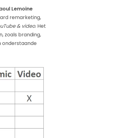
aoul Lemoine
aard remarketing,
ouTube & video
. Het
, zoals branding,
In onderstaande